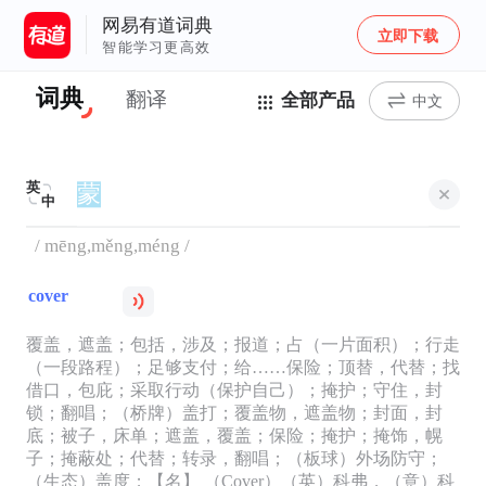
网易有道词典
立即下载
智能学习更高效
词典
翻译
全部产品
中文
英
中
/ mēng,měng,méng /
cover
覆盖，遮盖；包括，涉及；报道；占（一片面积）；行走
（一段路程）；足够支付；给……保险；顶替，代替；找
借口，包庇；采取行动（保护自己）；掩护；守住，封
锁；翻唱；（桥牌）盖打；覆盖物，遮盖物；封面，封
底；被子，床单；遮盖，覆盖；保险；掩护；掩饰，幌
子；掩蔽处；代替；转录，翻唱；（板球）外场防守；
（生态）盖度；【名】 （Cover）（英）科弗，（意）科