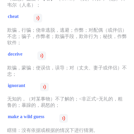
韦尔（人名）；
cheat
欺骗，行骗；侥幸逃脱，逃避；作弊；对配偶（或伴侣）
不忠；骗子，作弊者；欺骗手段，欺诈行为；秘技，作弊
软件；
deceive
欺骗，蒙骗；使误信，误导；对（丈夫、妻子或伴侣）不
忠；
ignorant
无知的，（对某事物）不了解的；<非正式>无礼的，粗
鲁的；暴躁的，易怒的；
make a wild guess
瞎猜：没有依据或根据的情况下进行猜测。