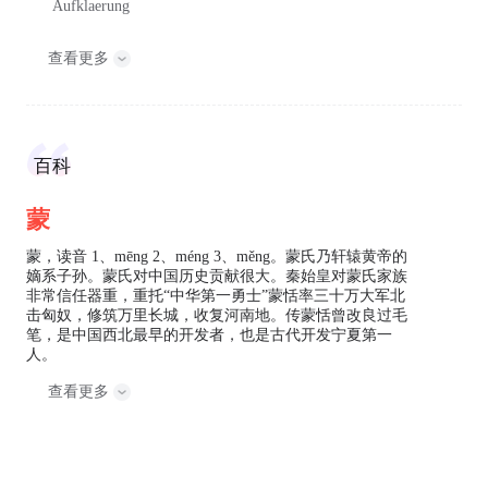
Aufklaerung
查看更多
百科
蒙
蒙，读音 1、mēng 2、méng 3、měng。蒙氏乃轩辕黄帝的
嫡系子孙。蒙氏对中国历史贡献很大。秦始皇对蒙氏家族
非常信任器重，重托“中华第一勇士”蒙恬率三十万大军北
击匈奴，修筑万里长城，收复河南地。传蒙恬曾改良过毛
笔，是中国西北最早的开发者，也是古代开发宁夏第一
人。
查看更多