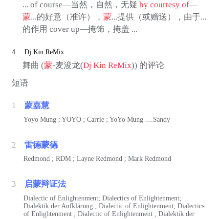
... of course—当然，自然，无疑
by courtesy of
—
蒙
...的好意（准许），
蒙
...提供（或赠送），由于...
的作用 cover up—掩饰，掩盖 ...
4
Dj Kin ReMix
舞曲 (
蒙
-麦浚龙(
Dj Kin ReMix
)) 的评论
短语
1
蒙嘉慧
Yoyo Mung ; YOYO ; Carrie ; YoYo Mung ....Sandy
2
雷德蒙德
Redmond ; RDM ; Layne Redmond ; Mark Redmond
3
启蒙辩证法
Dialectic of Enlightenment; Dialectics of Enlightenment;
Dialektik der Aufklärung ; Dialectic of Enlightenment; Dialectics
of Enlightenment ; Dialectic of Enlightenment ; Dialektik der