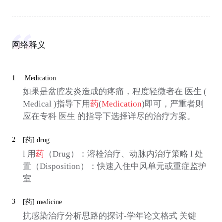
网络释义
1
Medication
如果是盆腔发炎造成的疼痛，程度轻微者在 医生 (
Medical )指导下用
药
(
Medication
)即可，严重者则
应在专科 医生 的指导下选择详尽的治疗方案。
2
[药]
drug
l 用
药
（Drug）：溶栓治疗、动脉内治疗策略 l 处
置（Disposition）：快速入住中风单元或重症监护
室
3
[药]
medicine
抗感染治疗分析思路的探讨-学年论文格式 关键