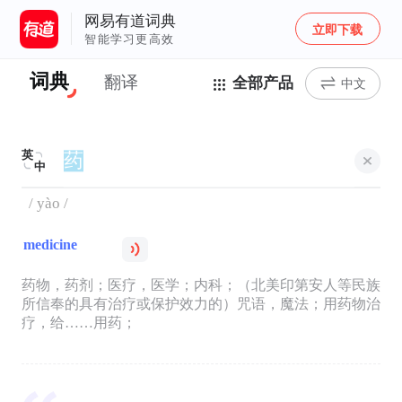
网易有道词典
立即下载
智能学习更高效
词典
翻译
全部产品
中文
英
中
/ yào /
medicine
药物，药剂；医疗，医学；内科；（北美印第安人等民族
所信奉的具有治疗或保护效力的）咒语，魔法；用药物治
疗，给……用药；