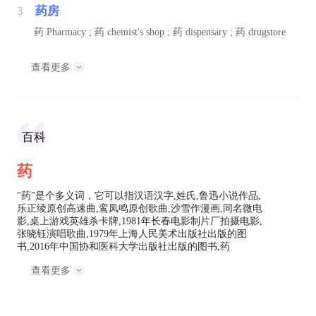
3
药房
药
Pharmacy ;
药
chemist's shop ;
药
dispensary ;
药
drugstore
查看更多
百科
药
"药"是个多义词，它可以指汉语汉字,姓氏,鲁迅小说作品,
乐正绫原创高速曲,鸾凤鸣原创歌曲,沙雪作漫画,同名微电
影,桌上游戏英雄杀卡牌,1981年长春电影制片厂拍摄电影,
张晓钰演唱歌曲,1979年上海人民美术出版社出版的图
书,2016年中国协和医科大学出版社出版的图书,药
查看更多