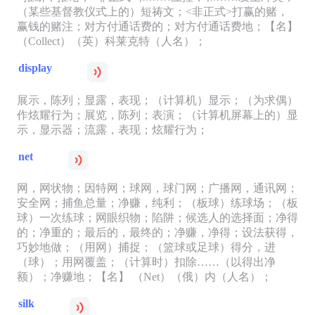
（某些基督教仪式上的）短祷文；<非正式>打赢的赌，
赢钱的赌注；对方付通话费的；对方付通话费地；【名】
（Collect）（英）科莱克特（人名）；
display
展示，陈列；显露，表现；（计算机）显示；（为求偶）
作炫耀行为；展览，陈列；表演；（计算机屏幕上的）显
示，显示器；流露，表现；炫耀行为；
net
网，网状物；因特网；球网，球门网；广播网，通讯网；
安全网；捕鱼总量；净赚，纯利；（板球）练球场；（板
球）一次练球；网眼织物；陷阱；候选人的选择面；净得
的；净重的；最后的，最终的；净赚，净得；设法获得，
巧妙地做；（用网）捕捉；（篮球或足球）得分，进
（球）；用网覆盖；（计算时）扣除……（以得出净
额）；净赚地；【名】 （Net）（俄）内（人名）；
silk