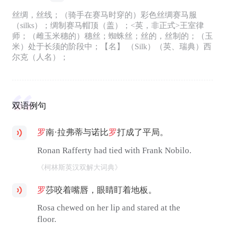
丝绸，丝线；（骑手在赛马时穿的）彩色丝绸赛马服
（silks）；绸制赛马帽顶（盖）；<英，非正式>王室律
师；（雌玉米穗的）穗丝；蜘蛛丝；丝的，丝制的；（玉
米）处于长须的阶段中；【名】 （Silk）（英、瑞典）西
尔克（人名）；
双语例句
罗
南·拉弗蒂与诺比
罗
打成了平局。
Ronan Rafferty had tied with Frank Nobilo.
《柯林斯英汉双解大词典》
罗
莎咬着嘴唇，眼睛盯着地板。
Rosa chewed on her lip and stared at the
floor.