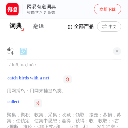
网易有道词典
立即下载
智能学习更高效
词典
翻译
全部产品
中文
英
中
/ luō,luo,luó /
catch birds with a net
用网捕鸟：用网来捕捉鸟类。
collect
聚集，聚积；收集，采集；收藏；领取，接走；募捐，募
集；使镇定，使集中思想；赢得，获得；收，收取；<古
>推断，推论；<非正式>和……互撞，和……发生冲突；