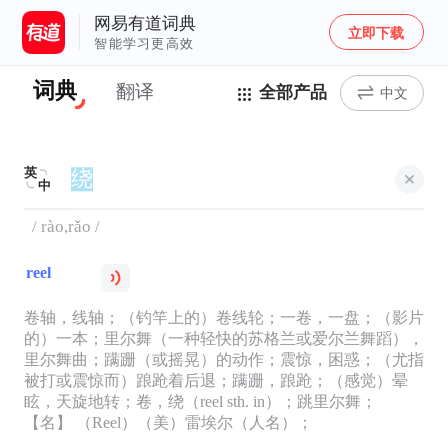
网易有道词典
立即下载
智能学习更高效
词典
翻译
全部产品
中文
英
中
/ rào,rǎo /
reel
卷轴，线轴；（钓竿上的）卷线轮；一卷，一盘；（影片
的）一本；里尔舞（一种轻快的苏格兰或爱尔兰舞蹈），
里尔舞曲；蹒跚（或摇晃）的动作；震惊，困惑；（尤指
被打或震惊而）踉跄着后退；蹒跚，踉跄；（感觉）晕
眩，天旋地转；卷，绕（reel sth. in）；跳里尔舞；
【名】 （Reel）（美）雷埃尔（人名）；