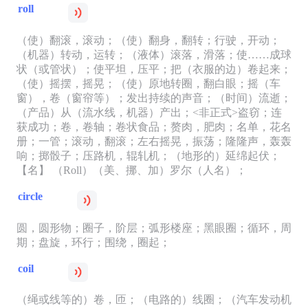
roll
（使）翻滚，滚动；（使）翻身，翻转；行驶，开动；
（机器）转动，运转；（液体）滚落，滑落；使……成球
状（或管状）；使平坦，压平；把（衣服的边）卷起来；
（使）摇摆，摇晃；（使）原地转圈，翻白眼；摇（车
窗），卷（窗帘等）；发出持续的声音；（时间）流逝；
（产品）从（流水线，机器）产出；<非正式>盗窃；连
获成功；卷，卷轴；卷状食品；赘肉，肥肉；名单，花名
册；一管；滚动，翻滚；左右摇晃，振荡；隆隆声，轰轰
响；掷骰子；压路机，辊轧机；（地形的）延绵起伏；
【名】 （Roll）（美、挪、加）罗尔（人名）；
circle
圆，圆形物；圈子，阶层；弧形楼座；黑眼圈；循环，周
期；盘旋，环行；围绕，圈起；
coil
（绳或线等的）卷，匝；（电路的）线圈；（汽车发动机