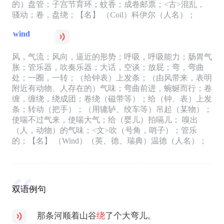
的）盘管；子宫节育环；蚊香；成卷邮票；<古>混乱，
骚动；卷，盘绕；【名】 （Coil）科伊尔（人名）；
wind
风，气流；风向，逼近的形势；呼吸，呼吸能力；肠胃气
胀；管乐器，吹奏乐器；大话，空谈；放屁；弯，弯曲
处；一圈，一转；（给钟表）上发条；（由风带来，表明
附近有动物、人存在的）气味；弯曲前进，蜿蜒而行；卷
缠，缠绕，绕成团；卷绕（磁带等）；给（钟、表）上发
条；转动（把手）；（用辘轳、绞车等）吊起（某物）；
使喘不过气来，使喘大气；给（婴儿）拍嗝儿； 嗅出
（人，动物）的气味；<文>吹（号角，哨子）；管乐
的；【名】 （Wind）（英、德、瑞典）温德（人名）；
双语例句
那条河顺着山谷
绕
了个大弯儿。