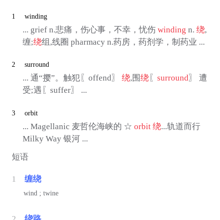
1
winding
... grief n.悲痛，伤心事，不幸，忧伤
winding
n.
绕
,
缠;
绕
组,线圈 pharmacy n.药房，药剂学，制药业 ...
2
surround
... 通“撄”。触犯〖offend〗
绕
,围
绕
〖
surround
〗 遭
受;遇〖suffer〗 ...
3
orbit
... Magellanic 麦哲伦海峡的 ☆
orbit
绕
...轨道而行
Milky Way 银河 ...
短语
1
缠绕
wind ; twine
2
绕路