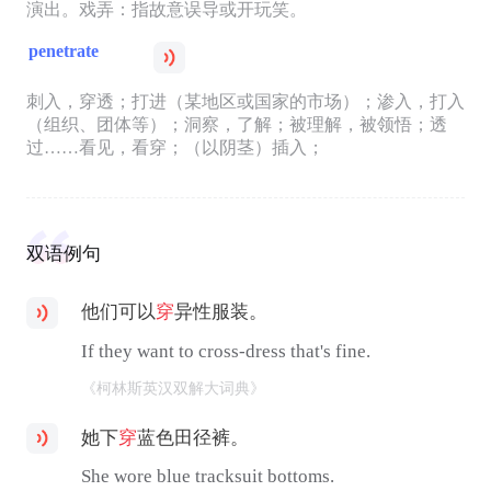
演出。戏弄：指故意误导或开玩笑。
penetrate
刺入，穿透；打进（某地区或国家的市场）；渗入，打入
（组织、团体等）；洞察，了解；被理解，被领悟；透
过……看见，看穿；（以阴茎）插入；
双语例句
他们可以
穿
异性服装。
If they want to cross-dress that's fine.
《柯林斯英汉双解大词典》
她下
穿
蓝色田径裤。
She wore blue tracksuit bottoms.