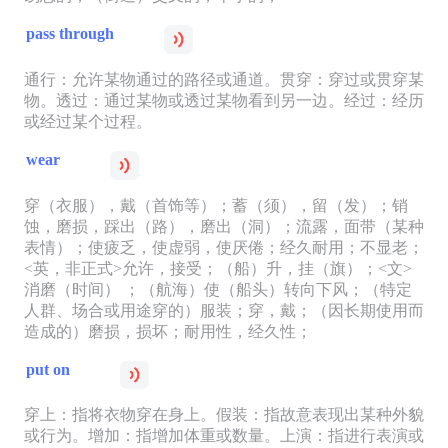
pass through
通行：允许某物通过的路径或通道。贯穿：穿过或贯穿某
物。透过：通过某物或透过某物看到另一边。经过：经历
或经过某个过程。
wear
穿（衣服），戴（首饰等）；蓄（须），留（发）；销
蚀，磨损，踩出（路），磨出（洞）；流露，面带（某种
表情）；使疲乏，使虚弱，使厌倦；经久耐用；不显老；
<英，非正式>允许，接受；（船）升，挂（旗）；<文>
消磨（时间） ；（航海）使（船头）转向下风；（特定
人群、场合或用途穿的）服装；穿，戴；（因长期使用而
造成的）磨损，损坏；耐用性，经久性；
put on
穿上：指将衣物穿在身上。假装：指故意表现出某种外貌
或行为。增加：指增加体重或数量。上演：指进行表演或