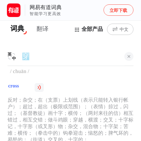
网易有道词典
立即下载
智能学习更高效
词典
翻译
全部产品
中文
英
中
/ chuān /
cross
反对；杂交；在（支票）上划线（表示只能转入银行帐
户）；超过，超出（极限或范围）；（表情）掠过，闪
过；（基督教徒）画十字；横传；（两封来往的信）相互
错过，相互交错；做斗鸡眼；穿越，横渡；交叉；十字标
记，十字形（或叉形）物；杂交，混合物；十字架；苦
难；横传；（拳击中的）钩拳迎击；恼怒的；脾气坏的，
易怒的；（街道）交叉的，十字的；