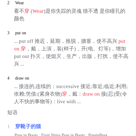
2
Wear
看不
穿
(
Wear
)是你失踪的灵魂 猜不透 是你瞳孔的
颜色
3
put on
... put off 推迟，延期，推脱，搪塞，使不高兴
put
on
穿
，戴，上演，装(样子)，开(电、灯等)，增加
put out 扑灭，使熄灭，生产，出版，打扰，使不高
兴 ...
4
draw on
... 接连的,连续的：successive 接近;靠近;临近;利用;
依赖;凭借;(紧身衣物)
穿
，戴：
draw on
接(忍)受(令
人不快的事物等)：live with ...
短语
1
穿靴子的猫
Puss in Boots ; Fruit Ninja Puss in Boots ; PussinBoot