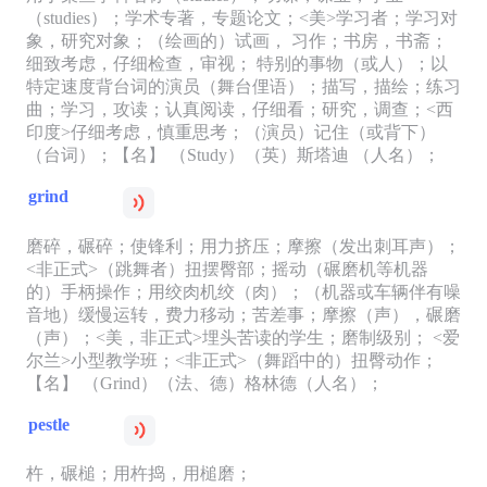
（studies）；学术专著，专题论文；<美>学习者；学习对
象，研究对象；（绘画的）试画， 习作；书房，书斋；
细致考虑，仔细检查，审视； 特别的事物（或人）；以
特定速度背台词的演员（舞台俚语）；描写，描绘；练习
曲；学习，攻读；认真阅读，仔细看；研究，调查；<西
印度>仔细考虑，慎重思考；（演员）记住（或背下）
（台词）；【名】 （Study）（英）斯塔迪 （人名）；
grind
磨碎，碾碎；使锋利；用力挤压；摩擦（发出刺耳声）；
<非正式>（跳舞者）扭摆臀部；摇动（碾磨机等机器
的）手柄操作；用绞肉机绞（肉）；（机器或车辆伴有噪
音地）缓慢运转，费力移动；苦差事；摩擦（声），碾磨
（声）；<美，非正式>埋头苦读的学生；磨制级别； <爱
尔兰>小型教学班；<非正式>（舞蹈中的）扭臀动作；
【名】 （Grind）（法、德）格林德（人名）；
pestle
杵，碾槌；用杵捣，用槌磨；