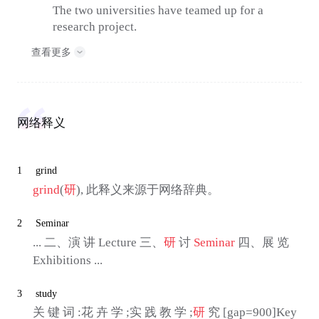
The two universities have teamed up for a
research project.
查看更多
网络释义
1
grind
grind
(
研
), 此释义来源于网络辞典。
2
Seminar
... 二、演 讲 Lecture 三、
研
讨
Seminar
四、展 览
Exhibitions ...
3
study
关 键 词 :花 卉 学 ;实 践 教 学 ;
研
究 [gap=900]Key