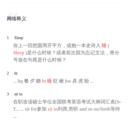
网络释义
1
Sleep
你上一回把圆周开平方，或抱一本史诗入
睡
(
Sleep
)是什么时候？或者前次因为忘记文法，将分
号放在句尾是什么时候？
2
ht
... hq 餐 歺 瞻
ht
睡
眨 瞅 hw 具 虎 盼 ...
3
sit in
在职攻读硕士学位全国联考英语考试大纲词汇表[S-
T... ... sit for参加
sit in
列席,旁听 and so on/forth等待
...