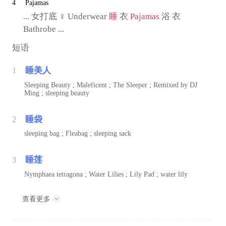
4
Pajamas
... 女打底 ♀ Underwear
睡
衣
Pajamas
浴 衣
Bathrobe ...
短语
1
睡美人
Sleeping Beauty ; Maleficent ; The Sleeper ; Remixed by DJ
Ming ; sleeping beauty
2
睡袋
sleeping bag ; Fleabag ; sleeping sack
3
睡莲
Nymphaea tetragona ; Water Lilies ; Lily Pad ; water lily
查看更多