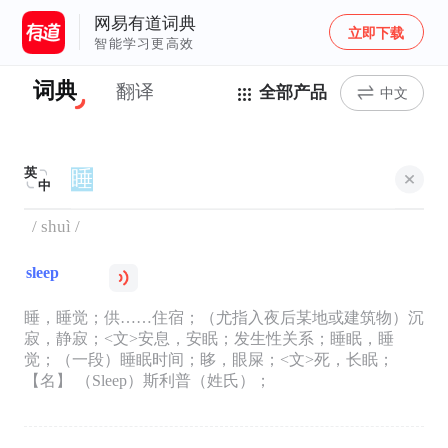
网易有道词典
立即下载
智能学习更高效
词典
翻译
全部产品
中文
英
中
/ shuì /
sleep
睡，睡觉；供……住宿；（尤指入夜后某地或建筑物）沉
寂，静寂；<文>安息，安眠；发生性关系；睡眠，睡
觉；（一段）睡眠时间；眵，眼屎；<文>死，长眠；
【名】 （Sleep）斯利普（姓氏）；