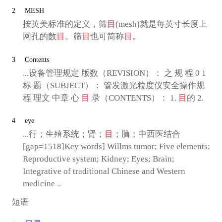
2
MESH
按英美标准的定义，筛
目
(mesh)就是每英寸长度上
网孔的数
目
。筛
目
也可简称
目
。
3
Contents
...设备管理规定 版数（REVISION）： 之 规 程 0 1
标 题（SUBJECT）： 管发激光粒度仪安全操作规
程 理文 中章 心
目
录（CONTENTS）： 1.
目
的 2.
4
eye
...行；生殖系统；肾；
目
；脑；中西医结合
[gap=1518]Key words] Willms tumor; Five elements;
Reproductive system; Kidney; Eyes; Brain;
Integrative of traditional Chinese and Western
medicine ..
短语