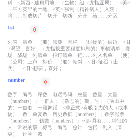
科；<新西> 建房用地；（生物）组（尤指亚属）；<美>
一平方英里的土地；<英> 强制（精神病人）入院；
将……制成切片；切开，切断；分开，给……分区；
list
列表，清单；（船）倾侧；围栏；（织物的）镶边；<旧
>渴望，喜好；（尤指按重要程度排列的）事物清单；赛
场，战场；列清单，拟订清单；把……列入名单；（使）
（公司）上市；标价；（船）倾斜；<旧>征召（士
兵）；<旧>想要，喜好；
number
数字；编号，序数；电话号码；总量，数量；大量
（numbers）；一群人；（杂志的）期，号；（演出中
的）一首歌，一段舞蹈；<非正式>有吸引力的人（或事
物）；数，单复数；历史数据（numbers）；数字彩票
（numbers）；钱数（numbers）；<俚>具有……特征的
人；常说的事；标号，编号；总计；包括，列入（某
类）；计算，数；