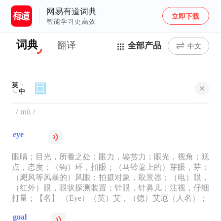
网易有道词典
立即下载
智能学习更高效
词典
翻译
全部产品
中文
英
中
/ mù /
eye
眼睛；目光，所看之处；眼力，鉴赏力；眼光，视角；观
点，态度；（钩）环，扣眼；（马铃薯上的）芽眼，芽；
（飓风等风暴的）风眼；拍摄对象，取景器；（电）眼，
（红外）眼，眼状探测装置；针眼，针鼻儿；注视，仔细
打量；【名】 （Eye）（英）艾，（德）艾厄（人名）；
goal