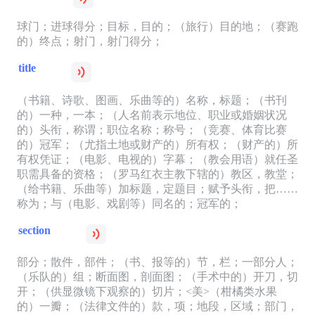
球门；进球得分；目标，目的；（旅行）目的地；（赛跑
的）终点；射门，射门得分；
title
（书籍、诗歌、图画、乐曲等的）名称，标题；（书刊
的）一种，一本；（人名前表示地位、职业或婚姻状况
的）头衔，称谓；职位名称；称号；（竞赛、体育比赛
的）冠军；（尤指土地或财产的）所有权；（财产的）所
有权凭证；（电影、电视的）字幕；（教会用语）就任圣
职需具备的资格；（罗马红衣主教下辖的）教区，教堂；
（给书籍、乐曲等）加标题，定题目；赋予头衔，把……
称为；与（电影、戏剧等）同名的；冠军的；
section
部分；散件，部件；（书、报等的）节，栏；一部分人；
（乐队的）组；断面图，剖面图；（手术中的）开刀，切
开；（供显微镜下观察的）切片；<美>（柑橘类水果
的）一瓣；（法律文件的）款，项；地段，区域；部门，