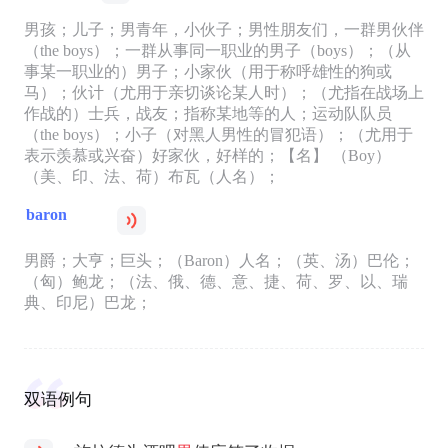
男孩；儿子；男青年，小伙子；男性朋友们，一群男伙伴
（the boys）；一群从事同一职业的男子（boys）；（从
事某一职业的）男子；小家伙（用于称呼雄性的狗或
马）；伙计（尤用于亲切谈论某人时）；（尤指在战场上
作战的）士兵，战友；指称某地等的人；运动队队员
（the boys）；小子（对黑人男性的冒犯语）；（尤用于
表示羡慕或兴奋）好家伙，好样的；【名】 （Boy）
（美、印、法、荷）布瓦（人名）；
baron
男爵；大亨；巨头；（Baron）人名；（英、汤）巴伦；
（匈）鲍龙；（法、俄、德、意、捷、荷、罗、以、瑞
典、印尼）巴龙；
双语例句