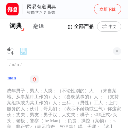
网易有道词典
立即下载
智能学习更高效
词典
翻译
全部产品
中文
英
中
/ nán /
man
成年男子，男人；人类；（不论性别的）人；（来自某
地、从事某种工作的）人；（喜欢某事的）人 ； （支持
某组织或为其工作的）人；士兵，（男性）工人 ；上门
服务的人；伙计，哥儿们；（表示不耐烦或生气）你这家
伙；丈夫，男友；男子汉，大丈夫；棋子；<非正式>头
头，老板，警察（the Man）；负责，操控（某物）；<
美，非正式>（表示惊奇、气愤等）嘿，天哪；【名】