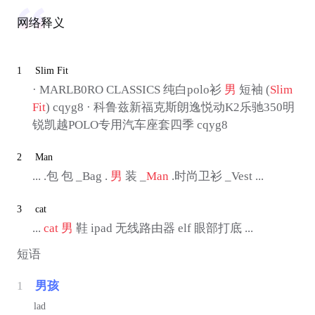
网络释义
1
Slim Fit
· MARLB0RO CLASSICS 纯白polo衫
男
短袖 (
Slim
Fit
) cqyg8 · 科鲁兹新福克斯朗逸悦动K2乐驰350明
锐凯越POLO专用汽车座套四季 cqyg8
2
Man
... .包 包 _Bag .
男
装 _
Man
.时尚卫衫 _Vest ...
3
cat
...
cat
男
鞋 ipad 无线路由器 elf 眼部打底 ...
短语
1
男孩
lad