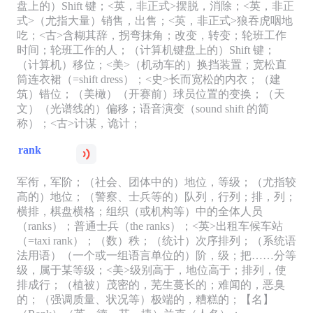
盘上的）Shift 键；<英，非正式>摆脱，消除；<英，非正
式>（尤指大量）销售，出售；<英，非正式>狼吞虎咽地
吃；<古>含糊其辞，拐弯抹角；改变，转变；轮班工作
时间；轮班工作的人；（计算机键盘上的）Shift 键；
（计算机）移位；<美>（机动车的）换挡装置；宽松直
筒连衣裙（=shift dress）；<史>长而宽松的内衣；（建
筑）错位；（美橄）（开赛前）球员位置的变换；（天
文）（光谱线的）偏移；语音演变（sound shift 的简
称）；<古>计谋，诡计；
rank
军衔，军阶；（社会、团体中的）地位，等级；（尤指较
高的）地位；（警察、士兵等的）队列，行列；排，列；
横排，棋盘横格；组织（或机构等）中的全体人员
（ranks）；普通士兵（the ranks）；<英>出租车候车站
（=taxi rank）；（数）秩；（统计）次序排列；（系统语
法用语）（一个或一组语言单位的）阶，级；把……分等
级，属于某等级；<美>级别高于，地位高于；排列，使
排成行；（植被）茂密的，芜生蔓长的；难闻的，恶臭
的；（强调质量、状况等）极端的，糟糕的；【名】