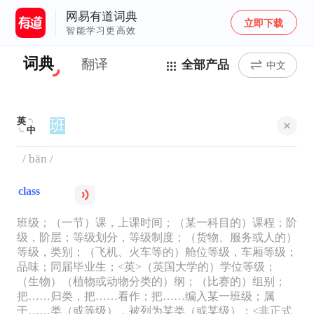
网易有道词典
立即下载
智能学习更高效
词典
翻译
全部产品
中文
英
中
/ bān /
class
班级；（一节）课，上课时间；（某一科目的）课程；阶
级，阶层；等级划分，等级制度；（货物、服务或人的）
等级，类别；（飞机、火车等的）舱位等级，车厢等级；
品味；同届毕业生；<英>（英国大学的）学位等级；
（生物）（植物或动物分类的）纲；（比赛的）组别；
把……归类，把……看作；把……编入某一班级；属
于……类（或等级），被列为某类（或某级）；<非正式