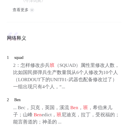
《牛津词典》
查看更多
网络释义
1
squad
2：怎样修改步兵
班
（SQUAD）属性里修改人数，
比如国民掷弹兵生产数量我从6个人修改为10个人
（LORDOUT下的UNIT01-武器也配备修改过了）
一组出现只有4个人，“...
2
Ben
... Bec，贝克，英国，溪流
Ben
，
班
，希伯来儿
子；山峰
Ben
edict，
班
尼迪克，拉丁，受祝福的；
能言善道的；神圣的 ...