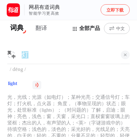
网易有道词典
立即下载
智能学习更高效
词典
翻译
全部产品
中文
英
中
/ dēng /
light
光，光线；光源（如电灯）；某种光亮；交通信号灯；车
灯；打火机，点火器； 角度，（事物呈现的）状态；眼
光，处世标准（lights）；（对问题的）了解，启迪；眼
神；亮色，浅色；窗，天窗，采光口；直棂窗窗玻璃上的
竖框；杰出的人，有声望的人；<英>（字谜游戏中的）
待填空格；浅色的，淡色的；采光好的，光线足的；天亮
的，白天的；轻的，不重的；分量不足的；轻型的，轻便