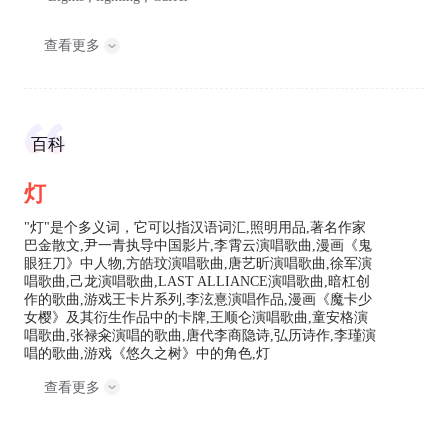
查看更多
百科
灯
"灯"是个多义词，它可以指汉语词汇,照明用品,著名作家
巴金散文,尹一青执导中国影片,李霄云演唱歌曲,漫画《鬼
眼狂刀》中人物,方皓玟演唱歌曲,唐艺昕演唱歌曲,徐军演
唱歌曲,己龙演唱歌曲,LAST ALLIANCE演唱歌曲,暗杠创
作的歌曲,游戏王卡片系列,李泫憙演唱作品,漫画《魔卡少
女樱》及其衍生作品中的卡牌,王顺仑演唱歌曲,童安格演
唱歌曲,张禄籴演唱的歌曲,唐代李商隐诗,弘历诗作,李瑾演
唱的歌曲,游戏《悠久之树》中的角色,灯
查看更多