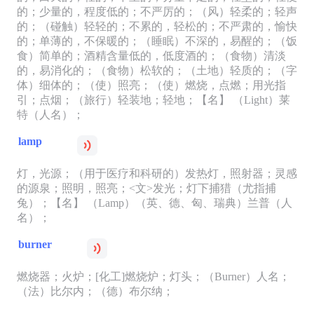
的；少量的，程度低的；不严厉的；（风）轻柔的；轻声
的；（碰触）轻轻的；不累的，轻松的；不严肃的，愉快
的；单薄的，不保暖的；（睡眠）不深的，易醒的；（饭
食）简单的；酒精含量低的，低度酒的；（食物）清淡
的，易消化的；（食物）松软的；（土地）轻质的；（字
体）细体的；（使）照亮；（使）燃烧，点燃；用光指
引；点烟；（旅行）轻装地；轻地；【名】 （Light）莱
特（人名）；
lamp
灯，光源；（用于医疗和科研的）发热灯，照射器；灵感
的源泉；照明，照亮；<文>发光；灯下捕猎（尤指捕
兔）；【名】 （Lamp）（英、德、匈、瑞典）兰普（人
名）；
burner
燃烧器；火炉；[化工]燃烧炉；灯头；（Burner）人名；
（法）比尔内；（德）布尔纳；