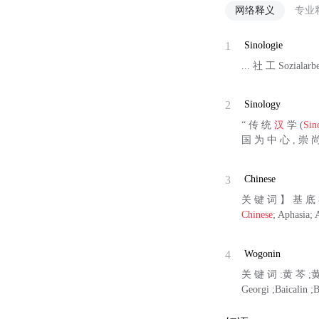
网络释义
专业
1
Sinologie
... 社 工 Sozialarb
2
Sinology
“ 传 统
汉
学 (
Sin
国 为 中 心 , 崇 
3
Chinese
关 键 词 】 基 底 
Chinese
; Aphasia;
4
Wogonin
关 键 词 :黄 芩 ;黄
Georgi ;Baicalin ;B