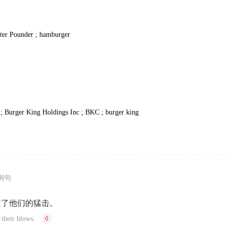
ter Pounder ; hamburger
; Burger King Holdings Inc ; BKC ; burger king
例句
过了他们的猛击。
 their blows.