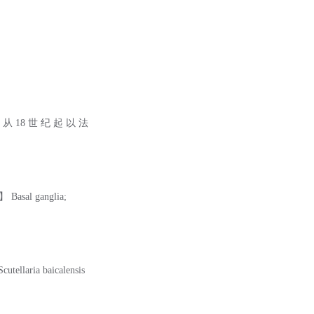
 从 18 世 纪 起 以 法
Basal ganglia;
laria baicalensis