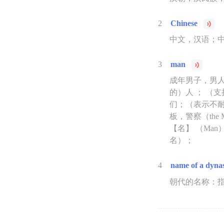
2
Chinese
中文，汉语；
3
man
成年男子，男
的）人 ； （
们；（表示不
板，警察（th
【名】 （Ma
名）；
4
name of a dyna
朝代的名称：