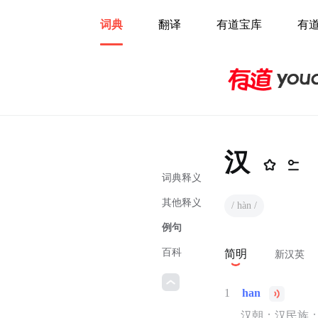
词典
翻译
有道宝库
有
汉
词典释义
其他释义
/ hàn /
例句
百科
简明
新汉英
1
han
汉朝；汉民族