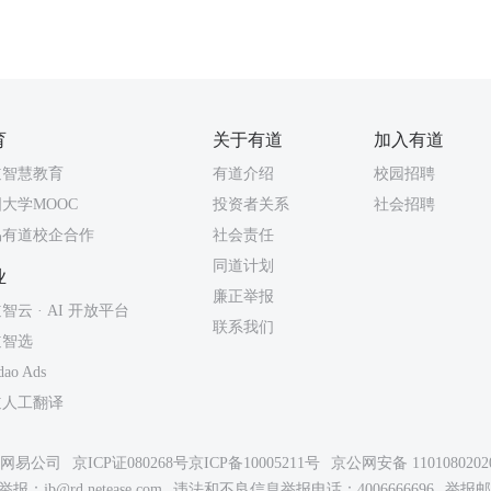
育
关于有道
加入有道
道智慧教育
有道介绍
校园招聘
大学MOOC
投资者关系
社会招聘
易有道校企合作
社会责任
同道计划
业
廉正举报
智云 · AI 开放平台
联系我们
道智选
dao Ads
道人工翻译
26网易公司
京ICP证080268号
京ICP备10005211号
京公网安备 1101080202
举报：
jb@rd.netease.com
违法和不良信息举报电话：4006666696
举报邮箱