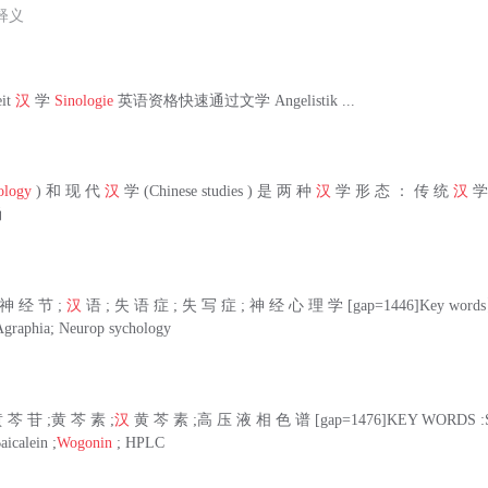
释义
eit
汉
学
Sinologie
英语资格快速通过文学 Angelistik ...
ology
) 和 现 代
汉
学 (Chinese studies ) 是 两 种
汉
学 形 态 ： 传 统
汉
学
尚
神 经 节 ;
汉
语 ; 失 语 症 ; 失 写 症 ; 神 经 心 理 学 [gap=1446]Key words】 
 Agraphia; Neurop sychology
 芩 苷 ;黄 芩 素 ;
汉
黄 芩 素 ;高 压 液 相 色 谱 [gap=1476]KEY WORDS :Scutel
aicalein ;
Wogonin
; HPLC