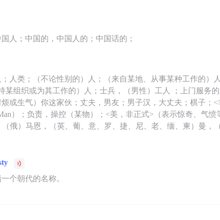
中国人；中国的，中国人的；中国话的；
人；人类；（不论性别的）人；（来自某地、从事某种工作的）
支持某组织或为其工作的）人；士兵，（男性）工人 ；上门服务
耐烦或生气）你这家伙；丈夫，男友；男子汉，大丈夫；棋子；<
e Man）；负责，操控（某物）；<美，非正式>（表示惊奇、气
n）（俄）马恩，（英、葡、意、罗、捷、尼、老、缅、柬）曼，
sty
指一个朝代的名称。