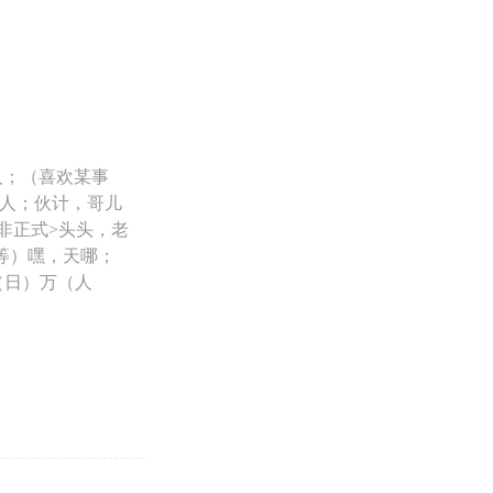
人；（喜欢某事
的人；伙计，哥儿
非正式>头头，老
愤等）嘿，天哪；
（日）万（人