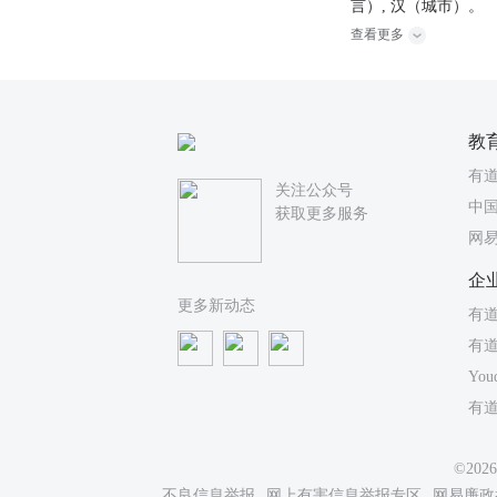
言）, 汉（城市）。
查看更多
教
有
关注公众号
中国
获取更多服务
网
企
更多新动态
有道
有
You
有
©20
不良信息举报
网上有害信息举报专区
网易廉政