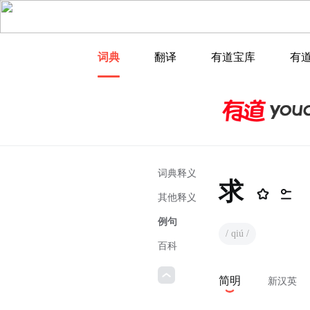
词典
翻译
有道宝库
有
词典释义
求
其他释义
例句
/ qiú /
百科
简明
新汉英