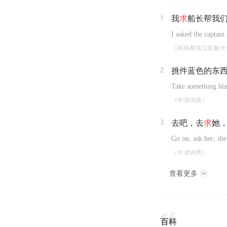
1
我
求
船长帮我们
I asked the captain
《柯林斯英汉双解大
2
挑件蓝色的东
Take something blue
《牛津词典》
3
去吧，去
求
她
Go on, ask her; she
《牛津词典》
查看更多
百科