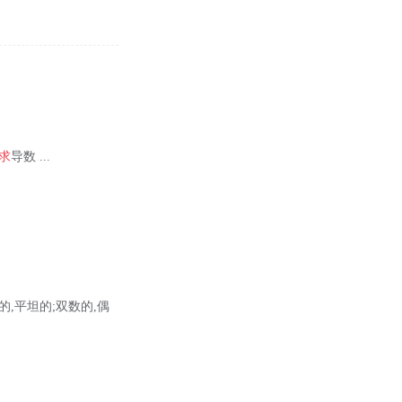
求
导数 ...
 a.平的,平坦的;双数的,偶