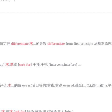
微分中值定理
differentiate
求
...的导数
differentiate
from first principle 从基本原理
 up]
求
,
求
取 [
seek for
] 干预;干扰 [intervene;interfere] ...
,评价;
求
...的值 eve n.(节日等的)前夜,前夕 even ad.甚至(...也),连(...都)
]
求
,请
求
[
ask for
] 给予;施舍,把财物给与人 [give] ...