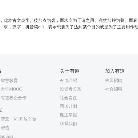
求，此本古文裘字。後加衣为裘，而求专为干请之用。亦犹加艸为蓑、而
。 求，汉字，拼音读qiú，表示想要为了达到某个目的或是为了主要用作
育
关于有道
加入有道
道智慧教育
有道介绍
校园招聘
大学MOOC
投资者关系
社会招聘
易有道校企合作
社会责任
同道计划
业
廉正举报
智云 · AI 开放平台
联系我们
道智选
dao Ads