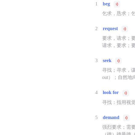
1
beg
乞求，恳求；乞
2
request
要求，请求；
请求，要求；
3
seek
寻找；寻求，谋求
out）；自然
4
look for
寻找：指用视
5
demand
强烈要求；需要
（德）德曼德