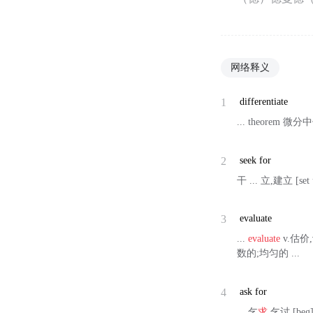
网络释义
1
differentiate
... theorem 
2
seek for
干 ... 立,建立 [set
3
evaluate
...
evaluate
v.估价
数的;均匀的 ...
4
ask for
... 乞
求
,乞讨 [beg