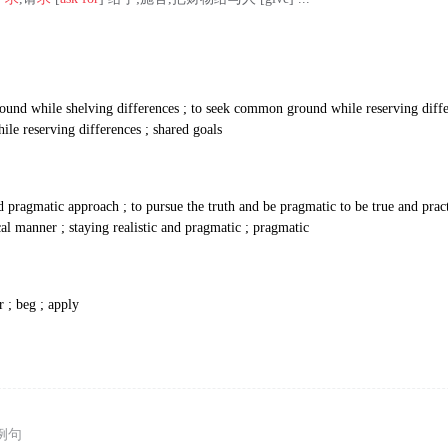
und while shelving differences ; to seek common ground while reserving diffe
e reserving differences ; shared goals
nd pragmatic approach ; to pursue the truth and be pragmatic to be true and prac
ical manner ; staying realistic and pragmatic ; pragmatic
r ; beg ; apply
例句