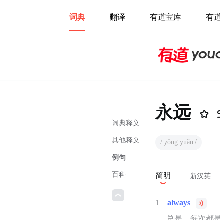
词典
翻译
有道宝库
有
永远
词典释义
其他释义
/ yǒng yuǎn /
例句
百科
简明
新汉英
1
always
总是，每次都