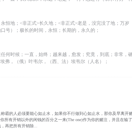
永恒地；<非正式>长久地；<非正式>老是，没完没了地；万岁
的口号）；极长的时间，永恒；长期的，永久的；
在任何时候；一直，始终；越来越，愈发；究竟，到底；非常，
英）埃弗，（俄）叶韦尔，（西、法）埃韦尔（人名）；
上称霸的人必须要能心如止水，如果你不行做到心如止水，那你及早离开
用你所有开销以外的闲钱的百分之一来(The one)作为你的赌注，并且在
，再把所有开销除...