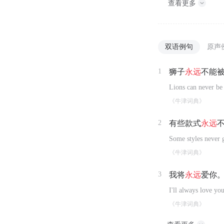
查看更多
双语例句
原声
1
狮子
永远
不能
Lions can never be
《牛津词典》
2
有些款式
永远
Some styles never g
《牛津词典》
3
我将
永远
爱你
I'll always love you
《牛津词典》