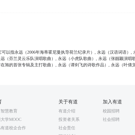
它可以指永远（2006年海蒂霍尼曼执导荷兰纪录片）, 永远（汉语词语）,
永远（芬兰灵云乐队演唱歌曲）, 永远（小虎队歌曲）, 永远（张靓颖演唱歌
安在旭的首张专辑及主打歌曲）, 永远（谭剑飞的诗歌作品）, 永远（叶倩
育
关于有道
加入有道
道智慧教育
有道介绍
校园招聘
大学MOOC
投资者关系
社会招聘
易有道校企合作
社会责任