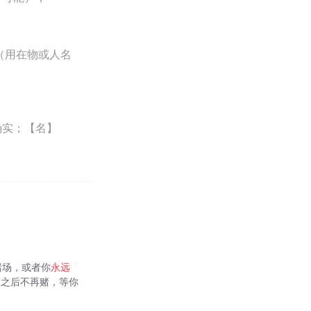
（用在物或人名
确实；【名】
赌场，或者你
永远
输了之后不再赌，等你