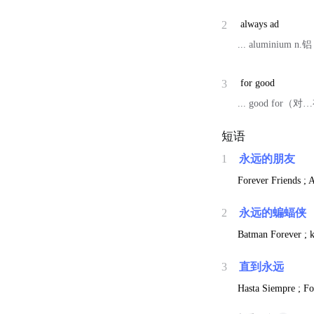
2
always ad
... aluminium n.
3
for good
... good for
短语
1
永远的朋友
Forever Friends ; A
2
永远的蝙蝠侠
Batman Forever ; k
3
直到永远
Hasta Siempre ; Fo