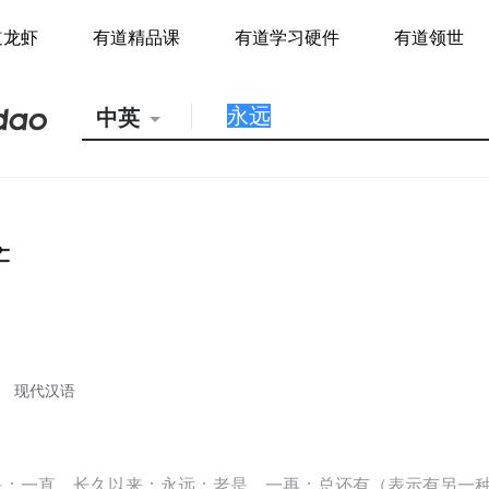
道龙虾
有道精品课
有道学习硬件
有道领世
中英
现代汉语
是；一直，长久以来；永远；老是，一再；总还有（表示有另一