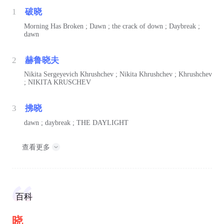
1
破晓
Morning Has Broken ; Dawn ; the crack of down ; Daybreak ;
dawn
2
赫鲁晓夫
Nikita Sergeyevich Khrushchev ; Nikita Khrushchev ; Khrushchev
; NIKITA KRUSCHEV
3
拂晓
dawn ; daybreak ; THE DAYLIGHT
查看更多
百科
晓