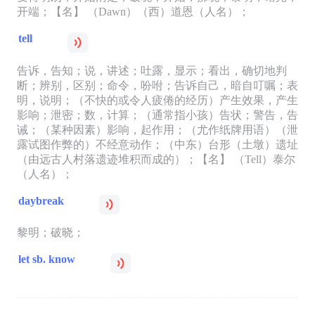
开端；【名】 （Dawn）（西）道恩（人名）；
tell
告诉，告知；说，讲述；吐露，显示；看出，确切地判
断；辨别，区别；命令，吩咐；告诉自己，暗自叮嘱；表
明，说明；（不快的或令人疲倦的经历）产生效果，产生
影响；泄密；数，计算；（通常指小孩）告状；警告，告
诫；（某种因素）影响，起作用；（尤作纸牌用语）（泄
露试图作弊的）不经意动作；（中东）台形（土墩）遗址
（由远古人村落遗迹堆积而成的）；【名】 （Tell）泰尔
（人名）；
daybreak
黎明；破晓；
let sb. know