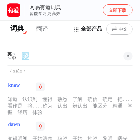
网易有道词典
立即下载
智能学习更高效
词典
翻译
全部产品
中文
英
中
/ xiǎo /
know
知道；认识到，懂得；熟悉，了解；确信，确定；把……
看作是；将……称为；认出，辨认出；能区分；精通，掌
握；经历，体验；
dawn
变得明朗，开始清楚；破晓，开始；拂晓，黎明；曙光，