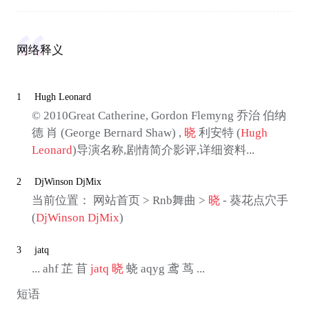
网络释义
1
Hugh Leonard
© 2010Great Catherine, Gordon Flemyng 乔治 伯纳
德 肖 (George Bernard Shaw) ,
晓
利安特 (
Hugh
Leonard
)导演名称,剧情简介影评,详细资料...
2
DjWinson DjMix
当前位置： 网站首页 > Rnb舞曲 >
晓
- 葵花点穴手
(
DjWinson DjMix
)
3
jatq
... ahf 芷 苜
jatq
晓
蛲 aqyg 鸢 茑 ...
短语