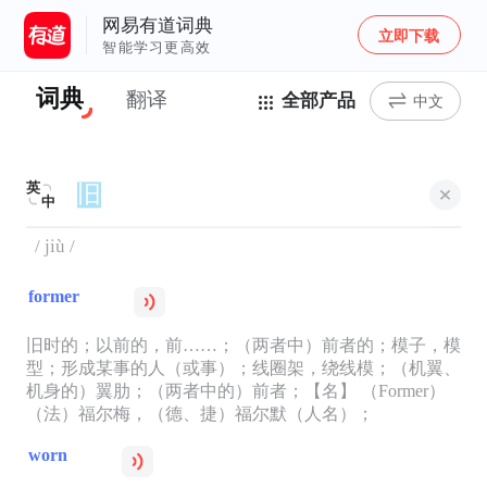
网易有道词典
立即下载
智能学习更高效
词典
翻译
全部产品
中文
英
中
/ jiù /
former
旧时的；以前的，前……；（两者中）前者的；模子，模
型；形成某事的人（或事）；线圈架，绕线模；（机翼、
机身的）翼肋；（两者中的）前者；【名】 （Former）
（法）福尔梅，（德、捷）福尔默（人名）；
worn