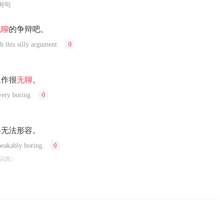
例句
无聊
的争辩吧。
h this silly argument.
工作很
无聊
。
very boring.
得无法形容。
eakably boring.
词典》