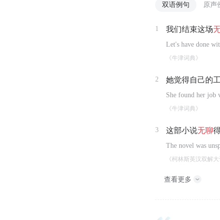
双语例句
原声
1
我们结束这场
Let's have done wit
《牛津词典》
2
她觉得自己的
She found her job 
《牛津词典》
3
这部小说
无聊
The novel was unsp
《柯林斯英汉双解大
查看更多