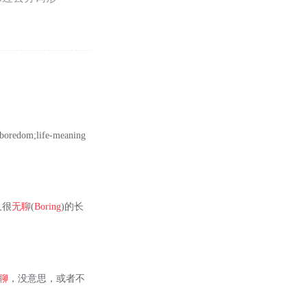
edom;life-meaning
又很
无聊
(
Boring
)的长
聊
，没意思，或者不