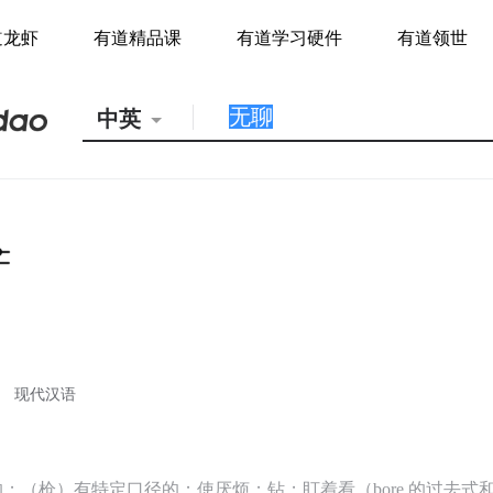
道龙虾
有道精品课
有道学习硬件
有道领世
中英
现代汉语
；（枪）有特定口径的；使厌烦；钻；盯着看（bore 的过去式