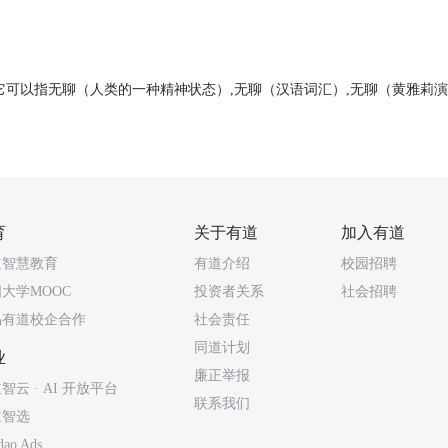
它可以指无聊（人类的一种精神状态）,无聊（汉语词汇）,无聊（黄雅莉演
育
关于有道
加入有道
道智慧教育
有道介绍
校园招聘
大学MOOC
投资者关系
社会招聘
易有道校企合作
社会责任
同道计划
业
廉正举报
智云 · AI 开放平台
联系我们
道智选
dao Ads