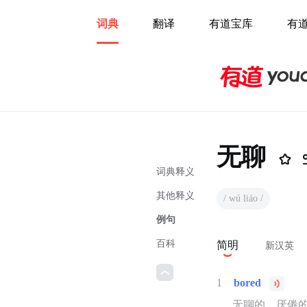
词典
翻译
有道宝库
有
无聊
词典释义
其他释义
/ wú liáo /
例句
百科
简明
新汉英
1
bored
无聊的，厌倦的