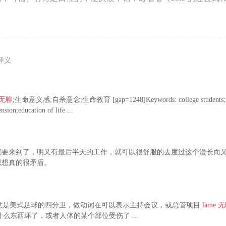
释义
无聊
;生命意义感;自杀意念;生命教育 [gap=1248]Keywords: college students;bor
ension;education of life ...
就要来到了，明又有最后半天的工作，就可以很舒服的去度过这个漫长而
思想真的很矛盾。
erback 本意是美式足球的四分卫，做动词在可以表示主持会议，或总管项目
lame
无
是指什么东西坏了，或者人体的某个部位受伤了 ...