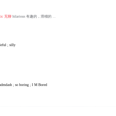
tic
无聊
hilarious 有趣的，滑稽的 ...
eful ; silly
dmdash ; so boring ; I M Bored