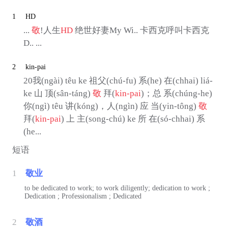
1
HD
...
敬
!人生
HD
绝世好妻My Wi.. 卡西克呼叫卡西克
D.. ...
2
kin-pai
20我(ngài) têu ke 祖父(chú-fu) 系(he) 在(chhai) liá-
ke 山 顶(sân-táng)
敬
拜(
kin-pai
)；总 系(chúng-he)
你(ngì) têu 讲(kóng)，人(ngìn) 应 当(yin-tông)
敬
拜(
kin-pai
) 上 主(song-chú) ke 所 在(só-chhai) 系
(he...
短语
1
敬业
to be dedicated to work; to work diligently; dedication to work ;
Dedication ; Professionalism ; Dedicated
2
敬酒