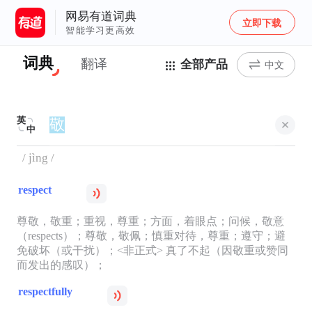
网易有道词典
立即下载
智能学习更高效
词典
翻译
全部产品
中文
英
中
/ jìng /
respect
尊敬，敬重；重视，尊重；方面，着眼点；问候，敬意
（respects）；尊敬，敬佩；慎重对待，尊重；遵守；避
免破坏（或干扰）；<非正式> 真了不起（因敬重或赞同
而发出的感叹）；
respectfully