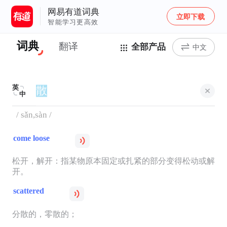
网易有道词典
立即下载
智能学习更高效
词典
翻译
全部产品
中文
英
中
/ sǎn,sàn /
come loose
松开，解开：指某物原本固定或扎紧的部分变得松动或解
开。
scattered
分散的，零散的；