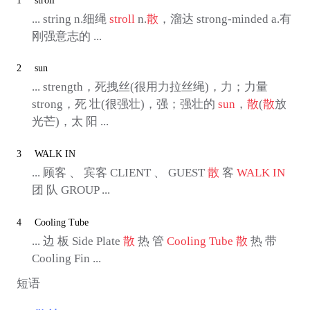
1
stroll
... string n.细绳
stroll
n.
散
，溜达 strong-minded a.有
刚强意志的 ...
2
sun
... strength，死拽丝(很用力拉丝绳)，力；力量
strong，死 壮(很强壮)，强；强壮的
sun
，
散
(
散
放
光芒)，太 阳 ...
3
WALK IN
... 顾客 、 宾客 CLIENT 、 GUEST
散
客
WALK IN
团 队 GROUP ...
4
Cooling Tube
... 边 板 Side Plate
散
热 管
Cooling Tube
散
热 带
Cooling Fin ...
短语