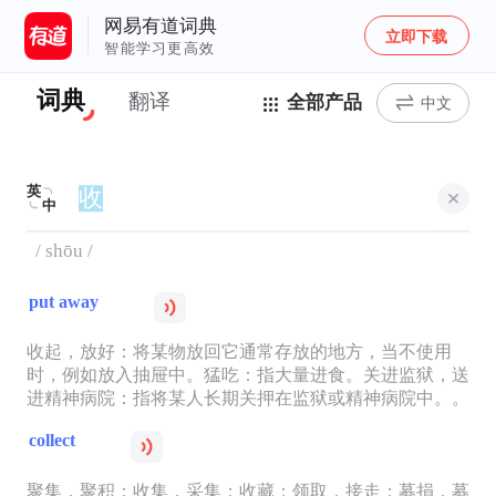
网易有道词典
立即下载
智能学习更高效
词典
翻译
全部产品
中文
英
中
/ shōu /
put away
收起，放好：将某物放回它通常存放的地方，当不使用
时，例如放入抽屉中。猛吃：指大量进食。关进监狱，送
进精神病院：指将某人长期关押在监狱或精神病院中。。
collect
聚集，聚积；收集，采集；收藏；领取，接走；募捐，募