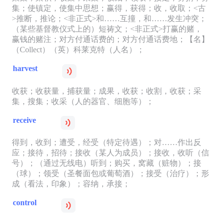
集；使镇定，使集中思想；赢得，获得；收，收取；<古
>推断，推论；<非正式>和……互撞，和……发生冲突；
（某些基督教仪式上的）短祷文；<非正式>打赢的赌，
赢钱的赌注；对方付通话费的；对方付通话费地；【名】
（Collect）（英）科莱克特（人名）；
harvest
收获；收获量，捕获量；成果，收获；收割，收获；采
集，搜集；收采（人的器官、细胞等）；
receive
得到，收到；遭受，经受（特定待遇）；对……作出反
应；接待，招待；接收（某人为成员）；接收，收听（信
号）；（通过无线电）听到；购买，窝藏（赃物）；接
（球）；领受（圣餐面包或葡萄酒）；接受（治疗）；形
成（看法，印象）；容纳，承接；
control