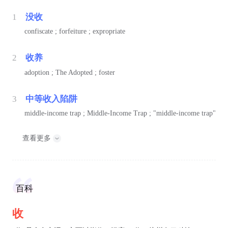
1
没收
confiscate ; forfeiture ; expropriate
2
收养
adoption ; The Adopted ; foster
3
中等收入陷阱
middle-income trap ; Middle-Income Trap ; "middle-income trap"
查看更多
百科
收