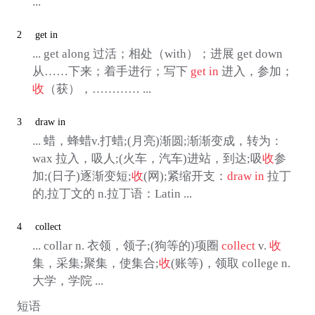
...
2
get in
... get along 过活；相处（with）；进展 get down
从……下来；着手进行；写下
get in
进入，参加；
收
（获），………… ...
3
draw in
... 蜡，蜂蜡v.打蜡;(月亮)渐圆;渐渐变成，转为：
wax 拉入，吸人;(火车，汽车)进站，到达;吸
收
参
加;(日子)逐渐变短;
收
(网);紧缩开支：
draw in
拉丁
的,拉丁文的 n.拉丁语：Latin ...
4
collect
... collar n. 衣领，领子;(狗等的)项圈
collect
v.
收
集，采集;聚集，使集合;
收
(账等)，领取 college n.
大学，学院 ...
短语