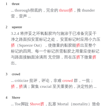
1
thrust
... thorough彻底的，完全的
thrust
挤
，推 thunder
雷，雷声 ...
2
squeeze
3.2.4 将拌妥之环氧黏胶均匀施涂于已准备完妥干
净之路面拟安置标记之处， 安置标记时应用小力压
挤
（Squeeze Out），使微量的黏胶能
挤
出至整个
标记的四周。每一个标记所需黏胶之用量应使标记
与路面接触面涂满而 无空隙，而在压
挤
下微量
挤
出。
3
crowd
... criticize 批评，评论，非难
crowd
群，一批；
挤
，
挤
满；聚集 crucial 至关重要的，决定性的 ...
4
Shove
... Toe脚趾
Shove
挤
，乱塞 Mortal（mortality）致命