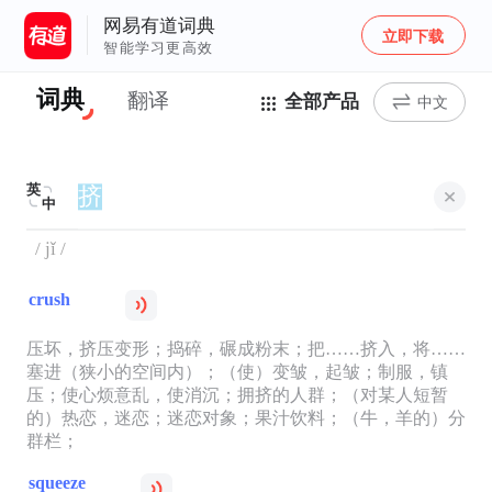
网易有道词典
立即下载
智能学习更高效
词典
翻译
全部产品
中文
英
中
/ jǐ /
crush
压坏，挤压变形；捣碎，碾成粉末；把……挤入，将……
塞进（狭小的空间内）；（使）变皱，起皱；制服，镇
压；使心烦意乱，使消沉；拥挤的人群；（对某人短暂
的）热恋，迷恋；迷恋对象；果汁饮料；（牛，羊的）分
群栏；
squeeze