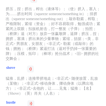
挤压，捏；挤出，榨出（液体等）；（使）挤入，塞入；
为……挤出时间（squeeze someone/something in）；排挤
出（squeeze someone/something out）；敲诈勒索，榨取；
严格限制，紧缩（资金）；好不容易取得，勉强成功；紧
紧闭上双眼；扣扳机射击，打一整发（子弹）；拍照；
（桥牌）逼（对方）放弃一张赢墩牌，逼牌；挤压，捏；
拥挤，塞满；挤出来的少量事物；紧缩，拮据；<美，非
正式> 男朋友，女朋友；<非正式> 勒索（或敲诈）的
钱；拥抱；（桥牌）紧逼打法（逼对手扔掉一张重要的
牌）；压模，拓印；（棒球）抢分战术； <旧> 拥挤的社
交舞会；
shove
猛推，乱挤；连推带挤地走；<非正式> 随便放置，乱放
（某物）；<非正式>移动身体，挪动身体（以腾出地
方）；<非正式>去他的，让……见鬼；猛推；【名】
（Shove）（英）肖夫（人名）；
hustle