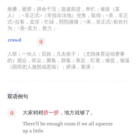
推搡，硬挤；拼命干活；急速前进，奔忙；催促（某
人）；<非正式>（常指非法地）兜售，取得；<美，非正
式>拉客，卖淫；忙碌，熙熙攘攘；<美，非正式>欺诈行
为；<美>卖力，努力；
crowd
人群；一伙人；百姓，凡夫俗子；（尤指体育运动赛事
的）观众，听众；聚集，群集；靠近，盯着；催促，催逼
（因而把人激怒或惹恼）；挤满，塞满；
双语例句
大家稍稍
挤
一
挤
，地方就够了。
There'll be enough room if we all squeeze
up a little.