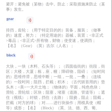
避开：避免被（某物）击中。防止：采取措施来防止（某
事）发生。
gear
排挡，齿轮；（用于特定目的的）装备，服装；（做事
的）速度，努力；（特定用途的）器械，装置；<非正式
>毒品；<非正式>所有物，财物；使变速，使调挡；
【名】 （Gear）（英）吉尔（人名）；
block
大块，一块（木料、石头等）；（四面临街的）街段，街
区；大楼，大厦；栋，座，幢；障碍物，阻碍；（短时间
的）思维停滞，思维中断；一组，一批，一叠；（连续
的）一段时间；阻挡，拦截；积木；（古代斩首用的）垫
头木；<美>一大片土地；（物体的）平面，纯色色块；
滑轮，滑轮组；区块；阻塞，堵塞（道路、管道等）；遮
住（视线）；封锁，挡住（去路）；阻挠，阻止；阻截，
拦截（对方的球）；对……进行块操作；用模具使（帽
等）成形；【名】 （Block）（英、法、德、西、葡、