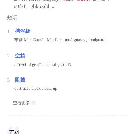
u9f7f，gbkb3dd ...
短语
1
挡泥板
车辆
Mud Guard ; Mudflap ; mud-guards ; mudguard
2
空挡
a “neutral gear” ; neutral gear ; N
3
阻挡
obstruct ; block ; hold up
查看更多
百科