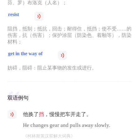
芬、罗）布洛克（人名）；
resist
阻挡，抵制；抵抗，回击；耐得住，抵挡；使不受……的
伤害，抗（伤害）；保护涂层（防染色、着釉等），防染
材料；
get in the way of
妨碍，阻碍：阻止某事物的发生或进行。
双语例句
他换了
挡
，慢慢把车开走了。
He changes gear and pulls away slowly.
《柯林斯英汉双解大词典》