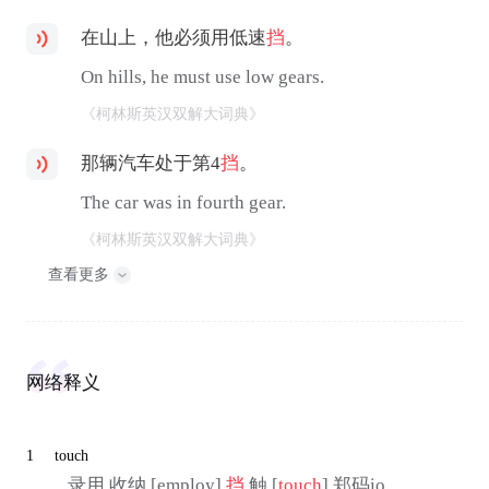
在山上，他必须用低速
挡
。
On hills, he must use low gears.
《柯林斯英汉双解大词典》
那辆汽车处于第4
挡
。
The car was in fourth gear.
《柯林斯英汉双解大词典》
查看更多
网络释义
1
touch
... 录用,收纳 [employ]
挡
,触 [
touch
] 郑码io，