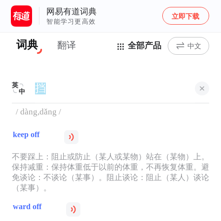
网易有道词典
立即下载
智能学习更高效
词典
翻译
全部产品
中文
英
中
/ dàng,dǎng /
keep off
不要踩上：阻止或防止（某人或某物）站在（某物）上。
保持减重：保持体重低于以前的体重，不再恢复体重。避
免谈论：不谈论（某事）。阻止谈论：阻止（某人）谈论
（某事）。
ward off