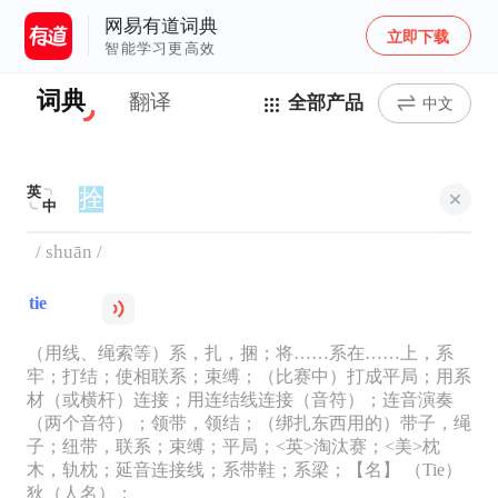
网易有道词典
立即下载
智能学习更高效
词典
翻译
全部产品
中文
英
中
/ shuān /
tie
（用线、绳索等）系，扎，捆；将……系在……上，系
牢；打结；使相联系；束缚；（比赛中）打成平局；用系
材（或横杆）连接；用连结线连接（音符）；连音演奏
（两个音符）；领带，领结；（绑扎东西用的）带子，绳
子；纽带，联系；束缚；平局；<英>淘汰赛；<美>枕
木，轨枕；延音连接线；系带鞋；系梁；【名】 （Tie）
狄（人名）；