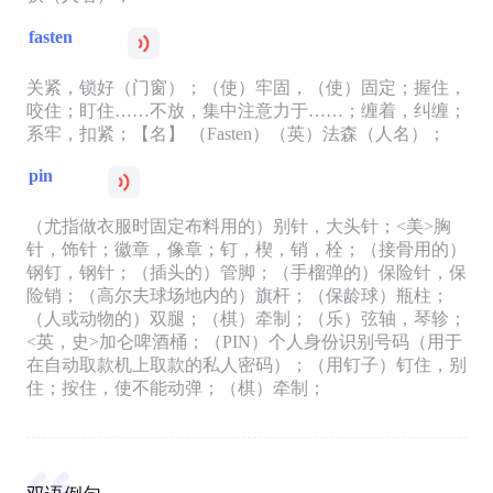
fasten
关紧，锁好（门窗）；（使）牢固，（使）固定；握住，
咬住；盯住……不放，集中注意力于……；缠着，纠缠；
系牢，扣紧；【名】 （Fasten）（英）法森（人名）；
pin
（尤指做衣服时固定布料用的）别针，大头针；<美>胸
针，饰针；徽章，像章；钉，楔，销，栓；（接骨用的）
钢钉，钢针；（插头的）管脚；（手榴弹的）保险针，保
险销；（高尔夫球场地内的）旗杆；（保龄球）瓶柱；
（人或动物的）双腿；（棋）牵制；（乐）弦轴，琴轸；
<英，史>加仑啤酒桶；（PIN）个人身份识别号码（用于
在自动取款机上取款的私人密码）；（用钉子）钉住，别
住；按住，使不能动弹；（棋）牵制；