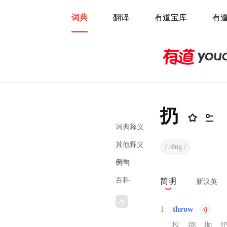
词典
翻译
有道宝库
有
扔
词典释义
其他释义
/ rēng /
例句
百科
简明
新汉英
1
throw
投，掷，抛，