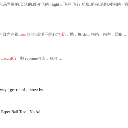
e a.柔韧的,易弯曲的,灵活的,能变形的 flight n.飞翔,飞行;航班;航程;逃跑;楼梯的一
 用愤怒的目光注视
toss
(轻轻或漫不经心地)
扔
，抛，掷 dent 损伤，伤害；凹痕 ...
。
discard
扔
，抛 revenue收入，税收 ...
way ; get rid of ; throw by
t ; Paper Ball Toss ; No Ad