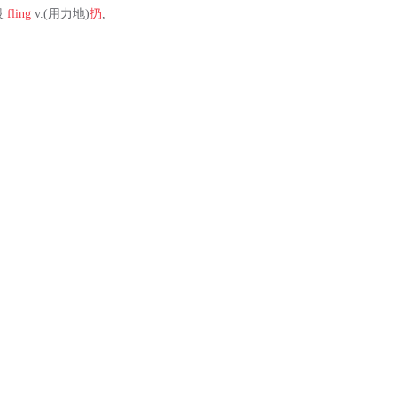
段
fling
v.(用力地)
扔
,