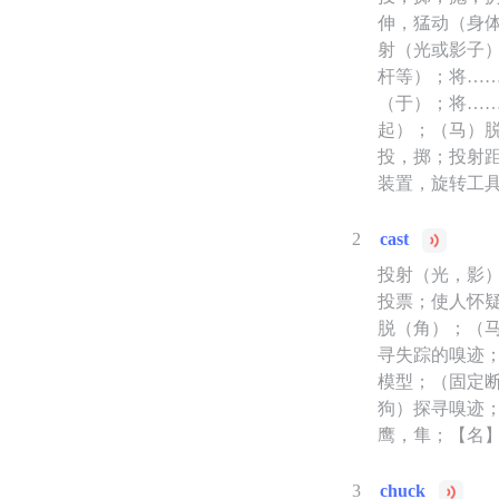
伸，猛动（身
射（光或影子
杆等）；将…
（于）；将…
起）；（马）
投，掷；投射
装置，旋转工
2
cast
投射（光，影
投票；使人怀
脱（角）；（
寻失踪的嗅迹
模型；（固定
狗）探寻嗅迹
鹰，隼；【名】
3
chuck