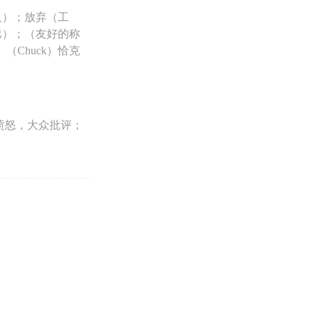
人）；放弃（工
巴）；（友好的称
Chuck）恰克
愤怒，大众批评；