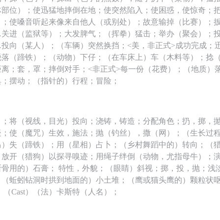
体部位）；使迅猛地摔倒在地；使突然陷入；使困惑，使惊奇；
）；使嗓音听起来像来自他人（或别处）；故意输掉（比赛）；
…关进（监狱等）；大发脾气；（挥拳）猛击；举办（聚会）；
…投向（某人）；（车辆）突然换挡；<美，非正式>成功完成；
脱落（蹄铁）；（动物）下仔；（在车床上）车（木料等）；捻
距离；套，罩；摔倒对手；<非正式>每一份（花费）；（地质）
具；摆动；（指针的）行程；冒险；
）；将（视线，目光）投向；浇铸，铸造；分配角色；扔，掷，
疑；使（魔咒）生效，施法；抛（钓丝），撒（网）；（生长过
马）失（蹄铁）；用（星相）占卜；（乡村舞蹈中的）转向；（
；放开（猎狗）以探寻嗅迹；用绳子绊倒（动物，尤指母牛）；
断骨用的）石膏； 特性，外貌；（眼睛）斜视；掷，投，抛；浅
；（蚯蚓钻洞时拱到地面的）小土堆；（鹰或猫头鹰的）颗粒状呕
 （Cast）（法）卡斯特（人名）；