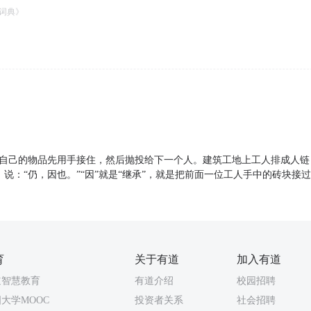
词典》
给自己的物品先用手接住，然后抛投给下一个人。建筑工地上工人排成人
》说：“仍，因也。”“因”就是“继承”，就是把前面一位工人手中的砖块接
育
关于有道
加入有道
道智慧教育
有道介绍
校园招聘
大学MOOC
投资者关系
社会招聘