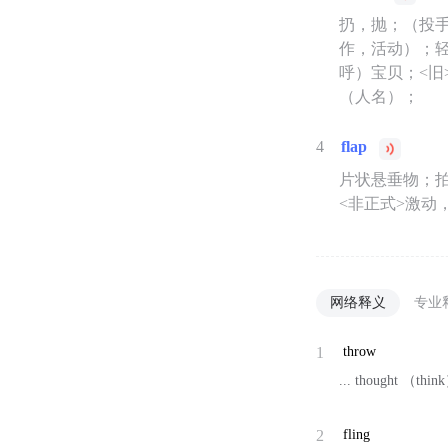
扔，抛；（投
作，活动）；
呼）宝贝；<旧
（人名）；
4
flap
片状悬垂物；拍
<非正式>激动
网络释义
专业
1
throw
... thought （
2
fling