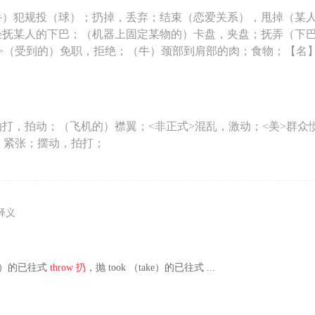
手）犯规投（球）；扔掉，丢弃；结束（恋爱关系），甩掉（某
轻抚某人的下巴；（机器上固定某物的）卡盘，夹盘；抚弄（下
>（受到的）免职，拒绝；（牛）颈部到肩部的肉；食物；【名】 （
打，拍动；（飞机的）襟翼；<非正式>混乱，激动；<美>群众
，紧张；摆动，拍打；
释义
think）的已往式
throw
扔
，抛 took （take）的已往式 ...