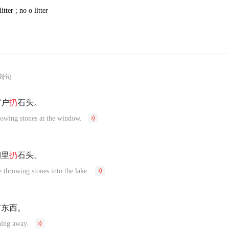
itter ; no o litter
例句
窗户
扔
石头。
owing stones at the window.
湖里
扔
石头。
 throwing stones into the lake.
何东西。
hing away.