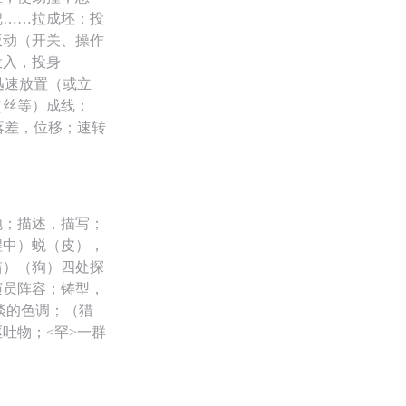
把……拉成坯；投
扳动（开关、操作
投入，投身
迅速放置（或立
（丝等）成线；
落差，位移；速转
抛；描述，描写；
程中）蜕（皮），
猎）（狗）四处探
演员阵容；铸型，
淡的色调；（猎
吐物；<罕>一群