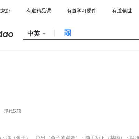
道龙虾
有道精品课
有道学习硬件
有道领世
中英
现代汉语
扔；掷（色子），掷出（色子的点数）；随手扔下（某物）；猛