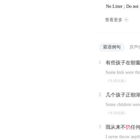
No Litter ; Do not l
查看更多
双语例句
原声
1
有些孩子在朝
Some kids were thr
《牛津词典》
2
几个孩子正朝
Some children were
《牛津词典》
3
我从来不
扔
任
I never throw anyt