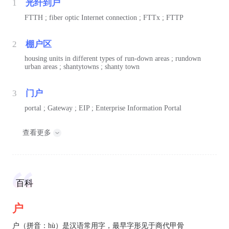
1
光纤到户
FTTH ; fiber optic Internet connection ; FTTx ; FTTP
2
棚户区
housing units in different types of run-down areas ; rundown
urban areas ; shantytowns ; shanty town
3
门户
portal ; Gateway ; EIP ; Enterprise Information Portal
查看更多
百科
户
户（拼音：hù）是汉语常用字，最早字形见于商代甲骨