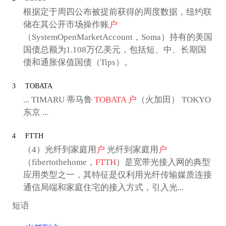
根据定于周四公布被提前获得的周度数据，纽约联
储在其公开市场操作账
户
（SystemOpenMarketAccount，Soma）持有的美国
国债总额为1.108万亿美元，包括短、中、长期国
债和通胀保值国债（Tips）。
3
TOBATA
... TIMARU 蒂马鲁
TOBATA
户
（火加田） TOKYO
东京 ...
4
FTTH
（4）光纤到家庭用
户
光纤到家庭用
户
（fibertothehome，
FTTH
）是宽带光接入网的典型
应用类型之一，其特征是仅利用光纤传输媒质连接
通信局端和家庭住宅的接入方式，引入光...
短语