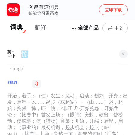
网易有道词典
立即下载
智能学习更高效
词典
翻译
全部产品
中文
英
中
/ jīng /
start
开始，着手；（使）发生；发动，启动；创办，开办；出
发，启程；以……起步（或起家）；（由……）起，起
始；突然一惊，吓一跳；<非正式>开始抱怨，开始争
论；（比赛中）首发上场；（眼睛）突起，鼓出；使松
动，使脱落；使（猎物）离巢；开始，开端；启程，启
动；（事业的）最初机遇，起步机会；起点（the
start）；比赛，上场；突然一惊；领先的时间（距离）；