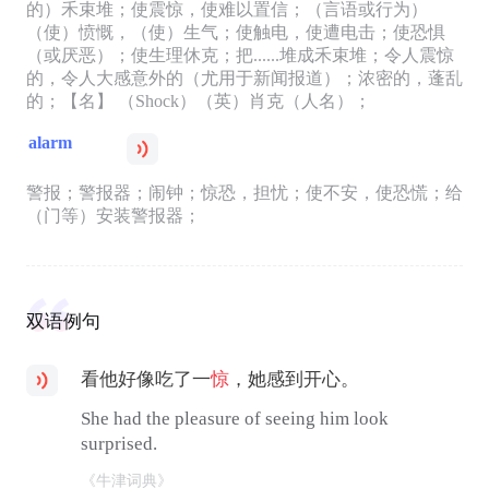
的）禾束堆；使震惊，使难以置信；（言语或行为）
（使）愤慨，（使）生气；使触电，使遭电击；使恐惧
（或厌恶）；使生理休克；把......堆成禾束堆；令人震惊
的，令人大感意外的（尤用于新闻报道）；浓密的，蓬乱
的；【名】 （Shock）（英）肖克（人名）；
alarm
警报；警报器；闹钟；惊恐，担忧；使不安，使恐慌；给
（门等）安装警报器；
双语例句
看他好像吃了一
惊
，她感到开心。
She had the pleasure of seeing him look
surprised.
《牛津词典》