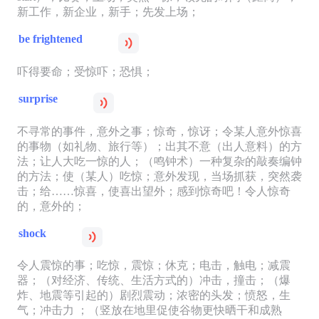
新工作，新企业，新手；先发上场；
be frightened
吓得要命；受惊吓；恐惧；
surprise
不寻常的事件，意外之事；惊奇，惊讶；令某人意外惊喜
的事物（如礼物、旅行等）；出其不意（出人意料）的方
法；让人大吃一惊的人；（鸣钟术）一种复杂的敲奏编钟
的方法；使（某人）吃惊；意外发现，当场抓获，突然袭
击；给……惊喜，使喜出望外；感到惊奇吧！令人惊奇
的，意外的；
shock
令人震惊的事；吃惊，震惊；休克；电击，触电；减震
器；（对经济、传统、生活方式的）冲击，撞击；（爆
炸、地震等引起的）剧烈震动；浓密的头发；愤怒，生
气；冲击力 ；（竖放在地里促使谷物更快晒干和成熟