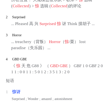
(
Collected
) >
惊
选辑 (
Collected
)的评论
2
Surprised
... Pleased 高 兴
Surprised
惊
讶 Think 摸胡子 ...
3
Horror
... treachery（背叛）
Horror
（
惊
/栗） lost
paradise（失乐园） ...
4
GBD GBE
《
惊
天 危 G88 》 （
GBD GBE
） GBF 1 0 GBF 2 0
1 1 : 0 0 1 1 : 5 0 1 2 : 3 5 1 3 : 2 0
短语
1
惊讶
Surprised ; Wonder ; amazed ; astonishment