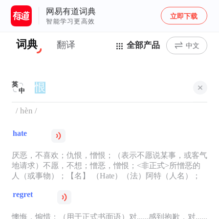
网易有道词典
立即下载
智能学习更高效
词典
翻译
全部产品
中文
英
中
/ hèn /
hate
厌恶，不喜欢；仇恨，憎恨；（表示不愿说某事，或客气
地请求）不愿，不想；憎恶，憎恨；<非正式>所憎恶的
人（或事物）；【名】 （Hate）（法）阿特（人名）；
regret
懊悔，惋惜；（用于正式书面语）对......感到抱歉，对......