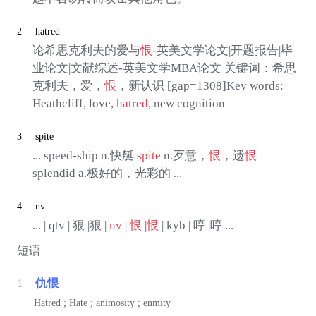
2
hatred
论希思克利夫的爱与
恨
-英美文学论文|开题报告|毕
业论文|文献综述-英美文学MBA论文 关键词：希思
克利夫，爱，
恨
，新认识 [gap=1308]Key words:
Heathcliff, love,
hatred
, new cognition
3
spite
... speed-ship n.快艇
spite
n.歹意，
恨
，遗
恨
splendid a.极好的，光彩的 ...
4
nv
... | qtv | 狠 |狠 |
nv
|
恨
|
恨
| kyb | 哼 |哼 ...
短语
1
仇恨
Hatred ; Hate ; animosity ; enmity