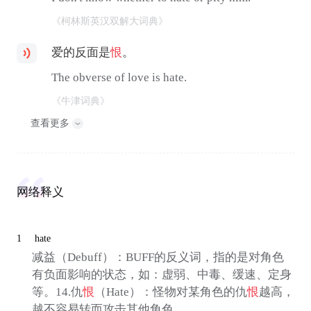
《柯林斯英汉双解大词典》
爱的反面是
恨
。
The obverse of love is hate.
《牛津词典》
查看更多
网络释义
1
hate
减益（Debuff）：BUFF的反义词，指的是对角色
有负面影响的状态，如：虚弱、中毒、缓速、定身
等。14.仇
恨
（Hate）：怪物对某角色的仇
恨
越高，
越不容易转而攻击其他角色。