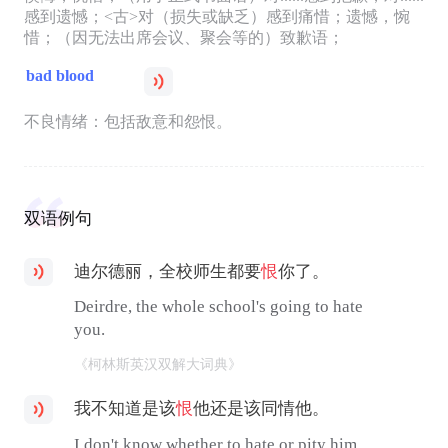
感到遗憾；<古>对（损失或缺乏）感到痛惜；遗憾，惋
惜；（因无法出席会议、聚会等的）致歉语；
bad blood
不良情绪：包括敌意和怨恨。
双语例句
迪尔德丽，全校师生都要
恨
你了。
Deirdre, the whole school's going to hate
you.
《柯林斯英汉双解大词典》
我不知道是该
恨
他还是该同情他。
I don't know whether to hate or pity him.