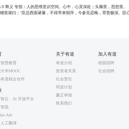
īn lǐ 释义 专指：人的思维意识空间。心中，心灵深处；头脑里，思想里。
罗稽首谢曰：‘臣总西面诸蕃，不得早来朝拜，今参见迟晚，罪责极深。臣
育
关于有道
加入有道
道智慧教育
有道介绍
校园招聘
大学MOOC
投资者关系
社会招聘
易有道校企合作
社会责任
同道计划
业
廉正举报
智云 · AI 开放平台
联系我们
道智选
dao Ads
道人工翻译