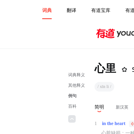
词典
翻译
有道宝库
有
心里
词典释义
其他释义
/ xīn li /
例句
百科
简明
新汉英
1
in the heart
心脏缺损：一