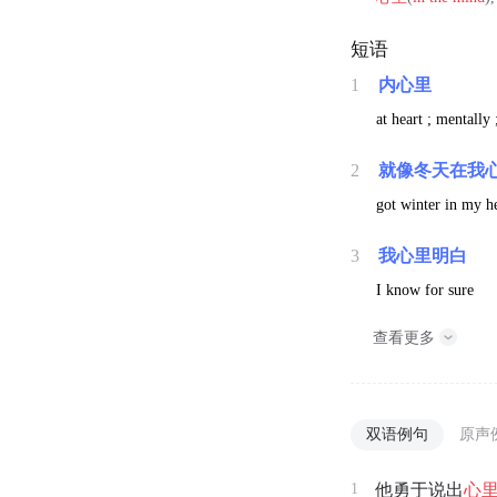
短语
1
内心里
at heart ; mentall
2
就像冬天在我
got winter in my he
3
我心里明白
I know for sure
查看更多
双语例句
原声
1
他勇于说出
心