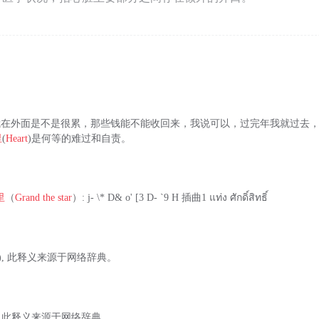
问我在外面是不是很累，那些钱能不能收回来，我说可以，过完年我就过去，钱一定
里
(
Heart
)是何等的难过和自责。
里
（
Grand the star
）: j- \* D& o' [3 D- `9 H 插曲1 แท่ง ศักดิ์สิทธิ์
), 此释义来源于网络辞典。
), 此释义来源于网络辞典。