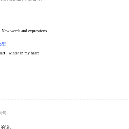
y ; New words and expressions
心里
art ; winter in my heart
例句
里
的话。