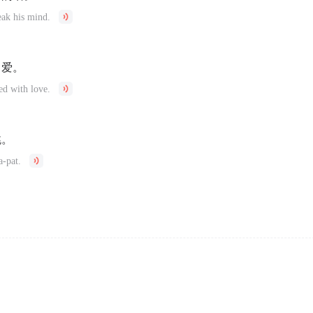
eak his mind.
了爱。
ed with love.
跳。
a-pat.