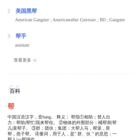
2
美国黑帮
American Gangster ; Americanother Gstresser ; BD ; Gangster
3
帮手
assistant
查看更多
百科
帮
中国汉语汉字，音bang。 释义： 帮指①相助；替人出
力：帮助|帮忙|我来帮你。 ②物体的外围部分：桶帮|鞋帮
儿|菜帮子。 ③群；团伙；集团：大帮人马，帮派，匪
帮，燕子帮。 ④量词，用于人，是“ 群、伙 ” 的意思：一
帮人|一帮强盗。