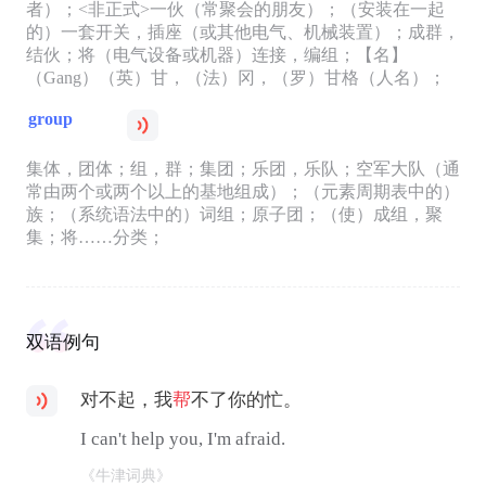
者）；<非正式>一伙（常聚会的朋友）；（安装在一起
的）一套开关，插座（或其他电气、机械装置）；成群，
结伙；将（电气设备或机器）连接，编组；【名】
（Gang）（英）甘，（法）冈，（罗）甘格（人名）；
group
集体，团体；组，群；集团；乐团，乐队；空军大队（通
常由两个或两个以上的基地组成）；（元素周期表中的）
族；（系统语法中的）词组；原子团；（使）成组，聚
集；将……分类；
双语例句
对不起，我
帮
不了你的忙。
I can't help you, I'm afraid.
《牛津词典》