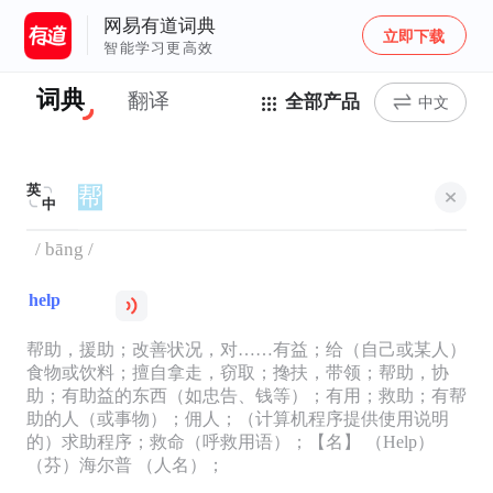
网易有道词典
立即下载
智能学习更高效
词典
翻译
全部产品
中文
英
中
/ bāng /
help
帮助，援助；改善状况，对……有益；给（自己或某人）
食物或饮料；擅自拿走，窃取；搀扶，带领；帮助，协
助；有助益的东西（如忠告、钱等）；有用；救助；有帮
助的人（或事物）；佣人；（计算机程序提供使用说明
的）求助程序；救命（呼救用语）；【名】 （Help）
（芬）海尔普 （人名）；