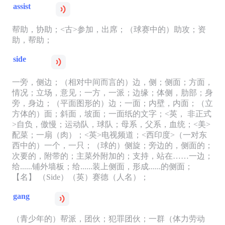
assist
帮助，协助；<古>参加，出席；（球赛中的）助攻；资
助，帮助；
side
一旁，侧边；（相对中间而言的）边，侧；侧面；方面，
情况；立场，意见；一方，一派；边缘；体侧，肋部；身
旁，身边；（平面图形的）边；一面；内壁，内面；（立
方体的）面；斜面，坡面；一面纸的文字；<英， 非正式
>自负，傲慢；运动队，球队；母系，父系，血统；<美>
配菜；一扇（肉）；<英>电视频道；<西印度>（一对东
西中的）一个，一只；（球的）侧旋；旁边的，侧面的；
次要的，附带的；主菜外附加的；支持，站在……一边；
给......铺外墙板；给......装上侧面，形成......的侧面；
【名】 （Side）（英）赛德（人名）；
gang
（青少年的）帮派，团伙；犯罪团伙；一群（体力劳动