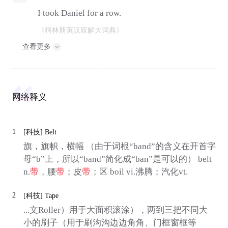
I took Daniel for a row.
《柯林斯英汉双解大词典》
查看更多
网络释义
1
[科技]
Belt
旗，旗帜，横幅 （由于词根“band”的含义在开首字
母“b”上，所以“band”简化成“ban”是可以的） belt
n.
带
，腰
带
；皮
带
；区 boil vi.沸腾；汽化vt.
2
[科技]
Tape
...文Roller）用于大面积滚涂），两到三把不同大
小的刷子（用于刷沟沟边边角角、门框窗框等