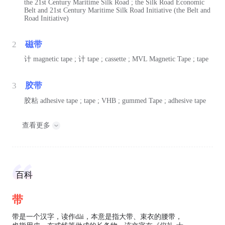
the 21st Century Maritime Silk Road ; the Silk Road Economic
Belt and 21st Century Maritime Silk Road Initiative (the Belt and
Road Initiative)
2
磁带
计
magnetic tape ;
计
tape ; cassette ; MVL Magnetic Tape ; tape
3
胶带
胶粘
adhesive tape ; tape ; VHB ; gummed Tape ; adhesive tape
查看更多
百科
带
带是一个汉字，读作dài，本意是指大带、束衣的腰带，