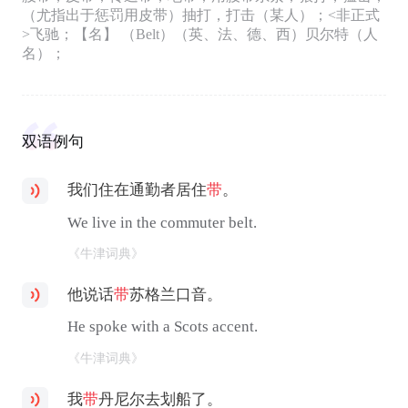
（尤指出于惩罚用皮带）抽打，打击（某人）；<非正式
>飞驰；【名】 （Belt）（英、法、德、西）贝尔特（人
名）；
双语例句
我们住在通勤者居住
带
。
We live in the commuter belt.
《牛津词典》
他说话
带
苏格兰口音。
He spoke with a Scots accent.
《牛津词典》
我
带
丹尼尔去划船了。