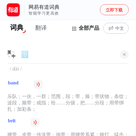
网易有道词典
立即下载
智能学习更高效
词典
翻译
全部产品
中文
英
中
/ dài /
band
乐队；一伙，一群；范围，段；带，箍；带状物，条纹；
波段，频带；戒指；给……分级，把……分段；用带绑
扎；加彩条；
belt
腰带，皮带；传送带；地带；用腰带系紧；狠打，猛击；