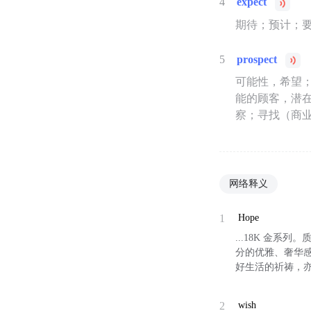
4
expect
期待；预计；
5
prospect
可能性，希望
能的顾客，潜
察；寻找（商
网络释义
1
Hope
...18K 金
分的优雅、奢华
好生活的祈祷，
2
wish