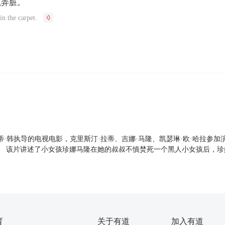
毯弄脏。
ain the carpet.
·韩执导的电视电影，克里斯汀·拉蒂、吉娜·马隆、凯瑟琳·欧·哈拉参加演
上映。 该片讲述了小女孩珍娜马隆在她的叔叔不慎焚死一个黑人小女孩后，
育
关于有道
加入有道