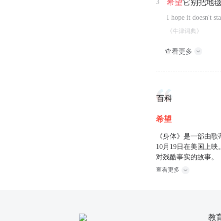
3
希望
它别把地
I hope it doesn't st
《牛津词典》
查看更多
百科
希望
《身体》是一部由歌蒂
10月19日在美国
对残酷事实的故事。
查看更多
教