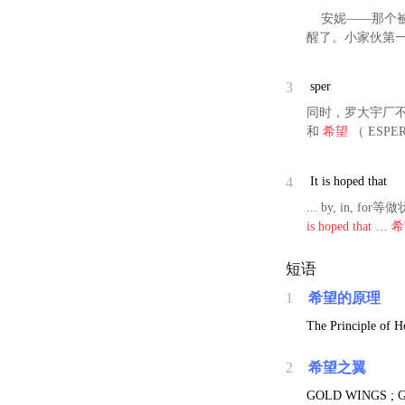
安妮——那个被
醒了。小家伙第
3
sper
同时，罗大宇厂不
和
希望
（ ESP
4
It is hoped that
... by, i
is hoped that
…
希
短语
1
希望的原理
The Principle of H
2
希望之翼
GOLD WINGS ; Gol