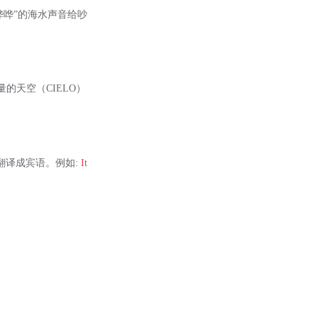
哗哗”的海水声音给吵
的天空（CIELO）
般被翻译成宾语。例如:
It