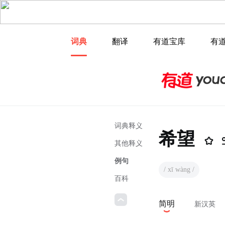
词典
翻译
有道宝库
有
词典释义
希望
其他释义
例句
/ xī wàng /
百科
简明
新汉英