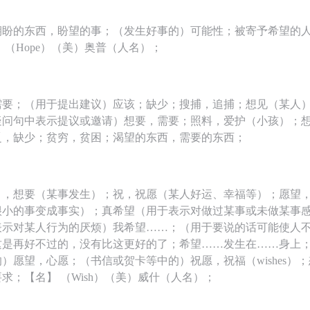
期盼的东西，盼望的事；（发生好事的）可能性；被寄予希望的人
 （Hope）（美）奥普（人名）；
需要；（用于提出建议）应该；缺少；搜捕，追捕；想见（某人
疑问句中表示提议或邀请）想要，需要；照料，爱护（小孩）；
乏，缺少；贫穷，贫困；渴望的东西，需要的东西；
），想要（某事发生）；祝，祝愿（某人好运、幸福等）；愿望
很小的事变成事实）；真希望（用于表示对做过某事或未做某事
表示对某人行为的厌烦）我希望……；（用于要说的话可能使人
这是再好不过的，没有比这更好的了；希望……发生在……身上
）愿望，心愿；（书信或贺卡等中的）祝愿，祝福（wishes）
求；【名】 （Wish）（美）威什（人名）；