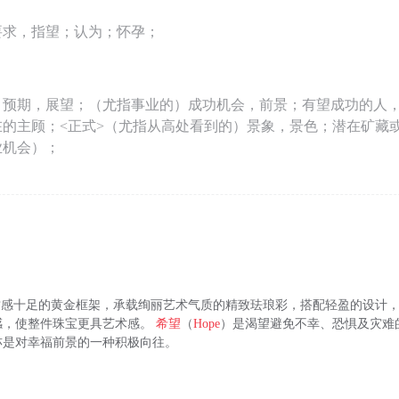
要求，指望；认为；怀孕；
；预期，展望；（尤指事业的）成功机会，前景；有望成功的人
在的主顾；<正式>（尤指从高处看到的）景象，景色；潜在矿藏
业机会）；
系列。质感十足的黄金框架，承载绚丽艺术气质的精致珐琅彩，搭配轻盈的设计
感，使整件珠宝更具艺术感。
希望
（
Hope
）是渴望避免不幸、恐惧及灾难
亦是对幸福前景的一种积极向往。