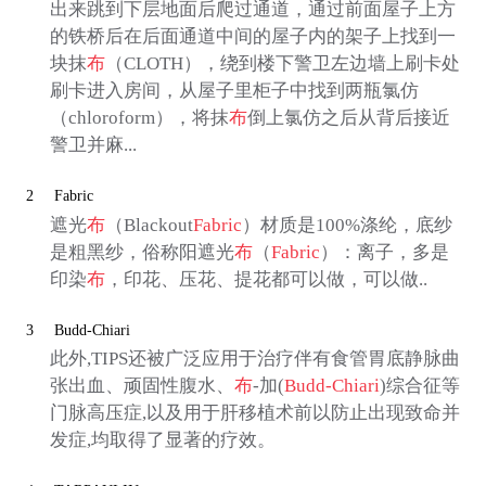
出来跳到下层地面后爬过通道，通过前面屋子上方
的铁桥后在后面通道中间的屋子内的架子上找到一
块抹
布
（CLOTH），绕到楼下警卫左边墙上刷卡处
刷卡进入房间，从屋子里柜子中找到两瓶氯仿
（chloroform），将抹
布
倒上氯仿之后从背后接近
警卫并麻...
2
Fabric
遮光
布
（Blackout
Fabric
）材质是100%涤纶，底纱
是粗黑纱，俗称阳遮光
布
（
Fabric
）：离子，多是
印染
布
，印花、压花、提花都可以做，可以做..
3
Budd-Chiari
此外,TIPS还被广泛应用于治疗伴有食管胃底静脉曲
张出血、顽固性腹水、
布
-加(
Budd-Chiari
)综合征等
门脉高压症,以及用于肝移植术前以防止出现致命并
发症,均取得了显著的疗效。