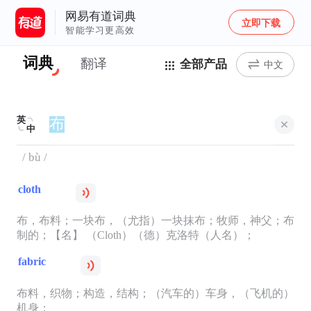
网易有道词典
立即下载
智能学习更高效
词典
翻译
全部产品
中文
英
中
/ bù /
cloth
布，布料；一块布，（尤指）一块抹布；牧师，神父；布
制的；【名】 （Cloth）（德）克洛特（人名）；
fabric
布料，织物；构造，结构；（汽车的）车身，（飞机的）
机身；