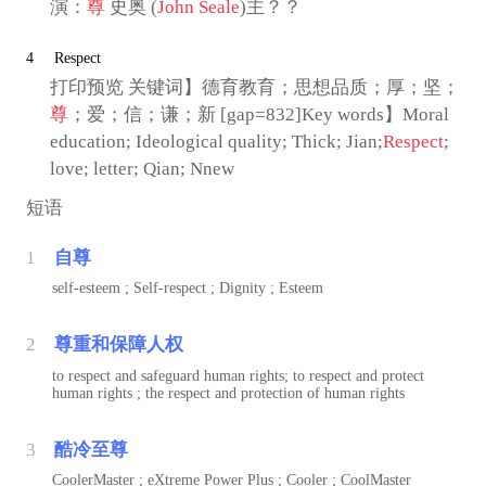
演：
尊
史奥 (
John Seale
)主？？
4
Respect
打印预览 关键词】德育教育；思想品质；厚；坚；
尊
；爱；信；谦；新 [gap=832]Key words】Moral
education; Ideological quality; Thick; Jian;
Respect
;
love; letter; Qian; Nnew
短语
1
自尊
self-esteem ; Self-respect ; Dignity ; Esteem
2
尊重和保障人权
to respect and safeguard human rights; to respect and protect
human rights ; the respect and protection of human rights
3
酷冷至尊
CoolerMaster ; eXtreme Power Plus ; Cooler ; CoolMaster