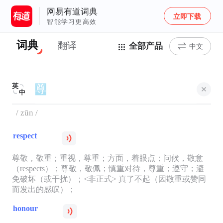
网易有道词典
立即下载
智能学习更高效
词典
翻译
全部产品
中文
英
中
/ zūn /
respect
尊敬，敬重；重视，尊重；方面，着眼点；问候，敬意
（respects）；尊敬，敬佩；慎重对待，尊重；遵守；避
免破坏（或干扰）；<非正式> 真了不起（因敬重或赞同
而发出的感叹）；
honour