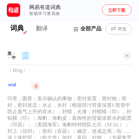
网易有道词典
立即下载
智能学习更高效
词典
翻译
全部产品
中文
英
中
/ fēng /
seal
印章，图章；表示确认的事物；密封装置，密封物；密
封，密封状态；水止，水封（根据排污管道深度U形管中
防止臭气上升的存水）；封蜡，火漆；封蜡模（印），封
铅模（印）；海豹；海豹皮；装饰性的背面涂胶水的邮票
（印花）；（美国海军）海豹特种部队士兵（SEAL）；
封上（信封）；密封（容器）；确定，使成定局；给……
涂上保护层；（给文件）加封，盖印；封锁；（为避免烹