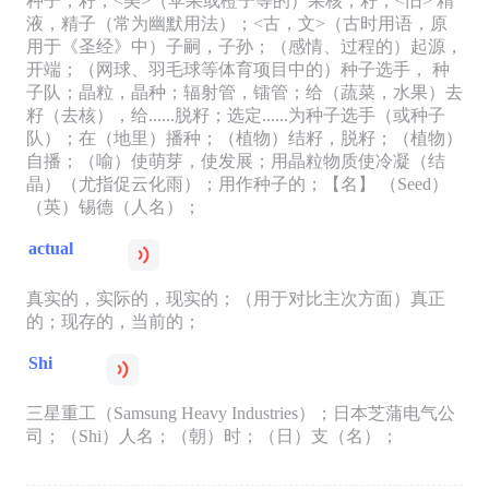
种子，籽；<美>（苹果或橙子等的）果核，籽；<旧> 精
液，精子（常为幽默用法）；<古，文>（古时用语，原
用于《圣经》中）子嗣，子孙；（感情、过程的）起源，
开端；（网球、羽毛球等体育项目中的）种子选手， 种
子队；晶粒，晶种；辐射管，镭管；给（蔬菜，水果）去
籽（去核），给......脱籽；选定......为种子选手（或种子
队）；在（地里）播种；（植物）结籽，脱籽；（植物）
自播；（喻）使萌芽，使发展；用晶粒物质使冷凝（结
晶）（尤指促云化雨）；用作种子的；【名】 （Seed）
（英）锡德（人名）；
actual
真实的，实际的，现实的；（用于对比主次方面）真正
的；现存的，当前的；
Shi
三星重工（Samsung Heavy Industries）；日本芝蒲电气公
司；（Shi）人名；（朝）时；（日）支（名）；