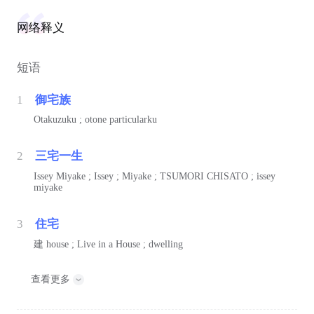
网络释义
短语
1
御宅族
Otakuzuku ; otone particularku
2
三宅一生
Issey Miyake ; Issey ; Miyake ; TSUMORI CHISATO ; issey
miyake
3
住宅
建
house ; Live in a House ; dwelling
查看更多