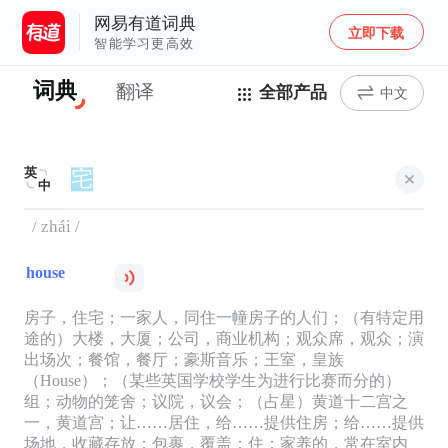
网易有道词典
立即下载
智能学习更高效
词典
翻译
全部产品
中文
英
中
/ zhái /
house
房子，住宅；一家人，同住一幢房子的人们；（有特定用
途的）大楼，大厦；公司，商业机构；观众席，观众；演
出场次；餐馆，餐厅；豪斯音乐；王室，皇族
（House）；（某些英国学校学生为进行比赛而分的）
组；动物的笼舍；议院，议会；（占星）黄道十二宫之
一，黄道宫；让……居住，给……提供住房；给……提供
场地，收藏存放；包裹，覆盖；住；家养的，常在室内