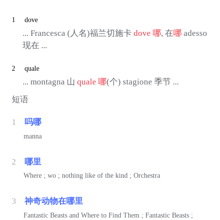
1
dove
... Francesca (人名)福兰切施卡
dove
哪
, 在
哪
adesso
现在 ...
2
quale
... montagna 山
quale
哪
(个) stagione 季节 ...
短语
1
吗哪
manna
2
哪里
Where ; wo ; nothing like of the kind ; Orchestra
3
神奇动物在哪里
Fantastic Beasts and Where to Find Them ; Fantastic Beasts ;