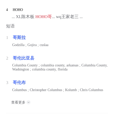
4
HOHO
... XL陈木板
HOHO
哥
... wq王家老三 ...
短语
1
哥斯拉
Godzilla ; Gojira ; cuslaa
2
哥伦比亚县
Columbia County ; columbia county, arkansas ; Columbia County,
Washington ; columbia county, florida
3
哥伦布
Columbus ; Christopher Columbus ; Kolumb ; Chris Columbus
查看更多