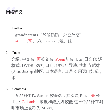
网络释义
1
brother
... grandparents（爷爷奶奶、外公外婆）
brother
（
哥
、弟） sister（姐、妹） ...
2
Poem
介绍: 中文名:
哥
英文名:
Poem
别名: Uta (日文)资源
格式: DVDRip发行日期: 1972年导演: 実相寺昭雄
(Akio Jissoji)地区: 日本语言: 日语 引用远山如黛，
水
3
Colombia
... 多品种中以 Santos 较著名，其次是 Rio。
哥
伦
比 亚
Colombia
浓度和酸度则较低.这三个品种在咖
啡市场上被称为 MAM。 ...