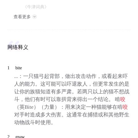
《牛津词典》
查看更多
网络释义
1
bite
...：一只猫弓起背部，做出攻击动作，或看起来吓
人的能力。这可能可以吓退敌人，但更常发生的是
让你的族猫知道有多严肃。若两只以上的猫不想战
斗，他们有时可以靠拱背来得出一个结论。 啃
咬
（英Bite）（力量）：用来决定一种猫能够在啃
咬
对手时造成多大伤害。这通常在捕猎或和其他野生
动物战斗时使用。
2
gnaw