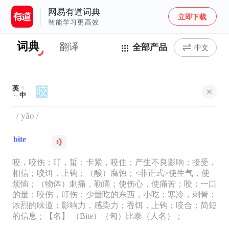
网易有道词典
立即下载
智能学习更高效
词典
翻译
全部产品
中文
英
中
/ yǎo /
bite
咬，咬伤；叮，蜇；卡紧，咬住；产生不良影响；接受，
相信；咬饵，上钩；（酸）腐蚀；<非正式>使生气，使
烦恼；（物体）刺痛，勒痛；使伤心，使痛苦；咬；一口
的量；咬伤，叮伤；少量吃的东西，小吃；寒冷，刺骨；
浓烈的味道；影响力，感染力；吞饵，上钩；咬合；简短
的信息；【名】 （Bite）（匈）比泰（人名）；