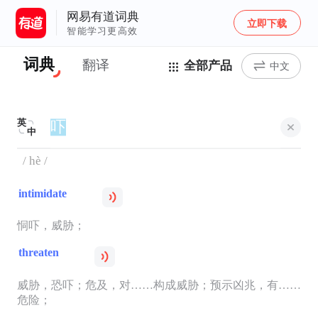
网易有道词典
立即下载
智能学习更高效
词典
翻译
全部产品
中文
英
中
/ hè /
intimidate
恫吓，威胁；
threaten
威胁，恐吓；危及，对……构成威胁；预示凶兆，有……
危险；