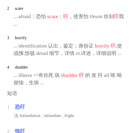
2
scare
... afraid：恐怕
scare
：
吓
，使害怕 Orson 你别
吓
我
...
3
horrify
... identification 认出，鉴定；身份证
horrify
吓
,使
战悚,惊骇 detail 细节，详情 vt.详述，详细说明 ...
4
shudder
... illness 一有你死 病
shudder
吓
的 发 抖 ail 唉 呦
烦恼，生病 ...
短语
1
恐吓
法
Intimidation ; intimidate ; fright
2
惊吓