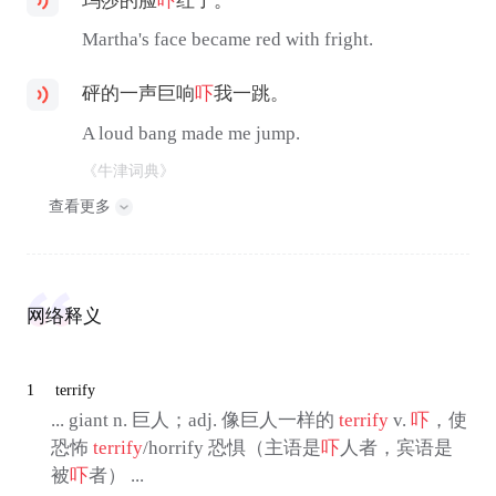
玛莎的脸
吓
红了。
Martha's face became red with fright.
砰的一声巨响
吓
我一跳。
A loud bang made me jump.
《牛津词典》
查看更多
网络释义
1
terrify
... giant n. 巨人；adj. 像巨人一样的
terrify
v.
吓
，使
恐怖
terrify
/horrify 恐惧（主语是
吓
人者，宾语是
被
吓
者） ...