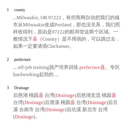
1
county
...Milwaukie, OR 97222，有些商网自动把我们的城
市从Milwaukie改成Portland，那也没关系，我们照
样收得到，原由是97222的邮局管这两个区域。一
般情况下
县
（County）是不用填的，可以跳过去，
如果一定要请填Clackamas。
2
prefecture
... off-job training脱产培养训练
prefecture
县
、专区
hardworking起劲的 ...
3
Drainage
后慈湖 桃园
县
台湾(
Drainage
)后慈湖支流 桃园
县
台湾(
Drainage
)后厝溪 桃园
县
台湾(
Drainage
)后旦
溪 台南市 台湾(
Drainage
)后坑溪 新北市 台湾
(
Drainage
)..