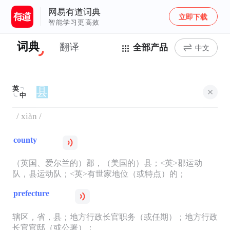
网易有道词典
立即下载
智能学习更高效
词典
翻译
全部产品
中文
英
中
/ xiàn /
county
（英国、爱尔兰的）郡，（美国的）县；<英>郡运动
队，县运动队；<英>有世家地位（或特点）的；
prefecture
辖区，省，县；地方行政长官职务（或任期）；地方行政
长官官邸（或公署）；