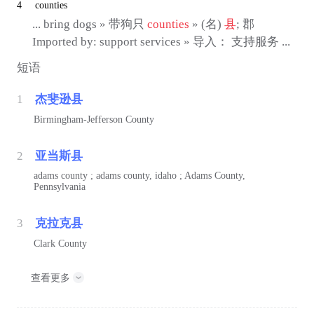
4
counties
... bring dogs » 带狗只
counties
» (名)
县
; 郡
Imported by: support services » 导入： 支持服务 ...
短语
1
杰斐逊县
Birmingham-Jefferson County
2
亚当斯县
adams county ; adams county, idaho ; Adams County,
Pennsylvania
3
克拉克县
Clark County
查看更多