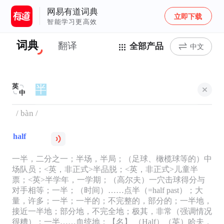
网易有道词典
立即下载
智能学习更高效
词典
翻译
全部产品
中文
英
中
/ bàn /
half
一半，二分之一；半场，半局；（足球、橄榄球等的）中
场队员；<英，非正式>半品脱；<英，非正式>儿童半
票；<英>半学年，一学期；（高尔夫）一穴击球得分与
对手相等；一半；（时间）……点半（=half past）；大
量，许多；一半；一半的；不完整的，部分的；一半地，
接近一半地；部分地，不完全地；极其，非常（强调情况
很糟）；一半……血统地；【名】 （Half）（英）哈夫，