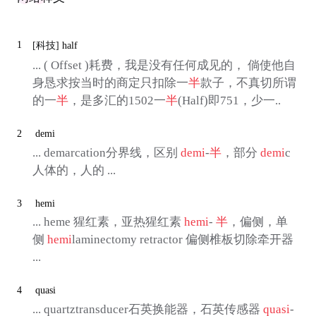
1
[科技]
half
... ( Offset )耗费，我是没有任何成见的， 倘使他自
身恳求按当时的商定只扣除一
半
款子，不真切所谓
的一
半
，是多汇的1502一
半
(Half)即751，少一..
2
demi
... demarcation分界线，区别
demi
-
半
，部分
demi
c
人体的，人的 ...
3
hemi
... heme 猩红素，亚热猩红素
hemi
-
半
，偏侧，单
侧
hemi
laminectomy retractor 偏侧椎板切除牵开器
...
4
quasi
... quartztransducer石英换能器，石英传感器
quasi
-