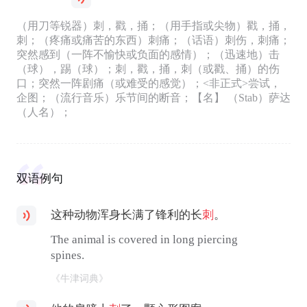
（用刀等锐器）刺，戳，捅；（用手指或尖物）戳，捅，
刺；（疼痛或痛苦的东西）刺痛；（话语）刺伤，刺痛；
突然感到（一阵不愉快或负面的感情）；（迅速地）击
（球），踢（球）；刺，戳，捅，刺（或戳、捅）的伤
口；突然一阵剧痛（或难受的感觉）；<非正式>尝试，
企图；（流行音乐）乐节间的断音；【名】 （Stab）萨达
（人名）；
双语例句
这种动物浑身长满了锋利的长
刺
。
The animal is covered in long piercing
spines.
《牛津词典》