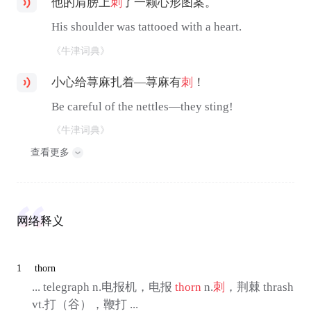
他的肩膀上
刺
了一颗心形图案。
His shoulder was tattooed with a heart.
《牛津词典》
小心给荨麻扎着—荨麻有
刺
！
Be careful of the nettles—they sting!
《牛津词典》
查看更多
网络释义
1
thorn
... telegraph n.电报机，电报
thorn
n.
刺
，荆棘 thrash
vt.打（谷），鞭打 ...