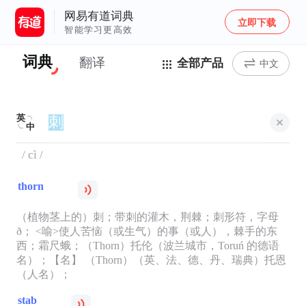
网易有道词典
立即下载
智能学习更高效
词典
翻译
全部产品
中文
英
中
/ cì /
thorn
（植物茎上的）刺；带刺的灌木，荆棘；刺形符，字母
ð； <喻>使人苦恼（或生气）的事（或人），棘手的东
西；霜尺蛾；（Thorn）托伦（波兰城市，Toruń 的德语
名）；【名】 （Thorn）（英、法、德、丹、瑞典）托恩
（人名）；
stab