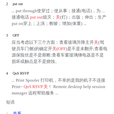
2
put out
... put through使穿过；使从事；接通(电话)，为…
接通电话
put out
熄灭；
关
(灯)；出版；伸出；生产
put on穿上；上演；教唆；增加(体重) ...
3
OFF
应当考虑以下三个方面：查看玻璃升降主开
关
(驾
驶员车门侧)的确定开
关
(
OFF
)是不是未翻开;查看电
源保险丝是不是熔断;查看车窗玻璃继电器是不是
损坏或触点是不是烧蚀。
4
QoS RSVP
... Print Spooler 打印机，不幸的是我的机子不连接
Print~
QoS RSVP
关
！ Remote desktop help session
manager 远程帮助服务 ...
短语
1
关系