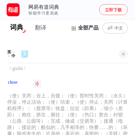
网易有道词典
立即下载
智能学习更高效
词典
翻译
全部产品
中文
英
中
/ guān /
close
（使）关闭；合上，合拢；（使）暂时性关闭；（永久）
停业，停止活动；（使）结束，（使）停止；关闭（计算
机程序）；（股票等）收盘；拉近（距离），缩小（差
距）；抱住，抓住，握住；（使）（伤口）愈合；封锁
（公路、公园等）；完成，做成（交易等）；接通（电
路）；接近的；酷似的，几乎相等的；快要……的；（坏
事）险些发生的；近亲的；亲近的，亲密的；（关联）密