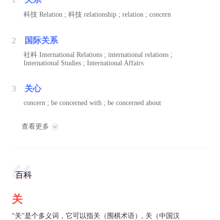
科技
Relation ;
科技
relationship ; relation ; concern
2
国际关系
社科
International Relations ; international relations ;
International Studies ; International Affairs
3
关心
concern ; be concerned with ; be concerned about
查看更多
百科
关
“关”是个多义词，它可以指关（围棋术语）, 关（中国汉