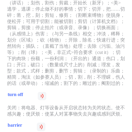
（讲话）；划伤，割伤；剪裁；开始长（新牙）；<美>
逃学，逃课；停止做不好的事情；切下；切开，把……切
碎；凿，挖，刻；剪短，修剪；（割断束缚物）使脱身，
使松开；可用于切割；能被切割；剪切（计算机文档）；
剪辑，剪接；停止拍片（或录音、录像）；切换画面；
（从感情上）伤害；（与另一条线）相交；冲淡，稀释；
划分（区域）；砍（植物）；开除，除名；快速行进；突
然转向；插队；（直截了当地）处理；去除（污垢、油污
等）；削（球）；<美，非正式>符合要求（cut it）；切
下的肉块；份额，一份利润；（开出的）通道；伤口，划
口；开口，破口；（数量或尺寸上的）削减；理发，发
型；款式，式样；删剪，删节；剪辑；（录制的）乐曲；
精简，淘汰（如参赛人员）；切，割，削；不理睬，伤人
的话（或举动）；缩减的；割下的；雕过的；阉割过的；
turn off
关闭：将电器、灯等设备从开启状态转为关闭状态。使不
感兴趣；使厌烦：使某人对某事物失去兴趣或感到厌烦。
barrier