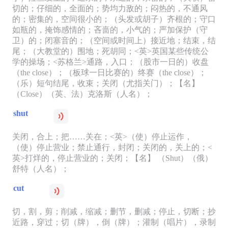
切的；仔细的，全面的；势均力敌的；闷热的，不通风
的；密集的，空间很小的；（头发或胡子）齐根的；守口
如瓶的，掩饰感情的；吝啬的，小气的；严加保护（守
卫）的；闭塞音的；（空间或时间上）接近地；结束，结
尾；（大教堂的）围地；死胡同；<英>英国某些传统公
学的操场；<苏格兰>通路，入口；（股市一日的）收盘
（the close）；（板球一日比赛的）终赛（the close）；
（乐）短句结尾，收束；关闭（尤指关门）；【名】
（Close）（英、法）克洛斯（人名）；
shut
关闭，合上；把……关在；<英>（使）停止运作，
（使）停止营业；禁止通行，封闭；关闭的，关上的；<
英>打烊的，停止营业的；关闭；【名】 （Shut）（俄）
舒特（人名）；
cut
切，割，剪；削减，缩减；删节，删减；停止，切断；抄
近路，穿过；切（牌），倒（牌）；灌制（唱片），录制