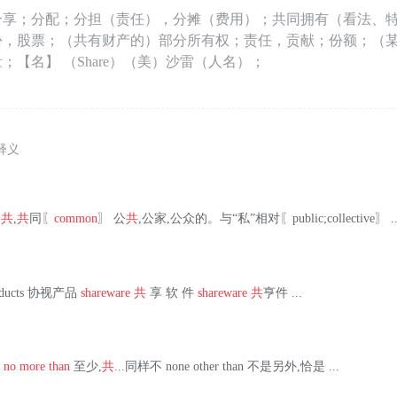
分享；分配；分担（责任），分摊（费用）；共同拥有（看法、
份，股票；（共有财产的）部分所有权；责任，贡献；份额；（
；【名】 （Share）（美）沙雷（人名）；
释义
〗
共
,
共
同〖
common
〗 公
共
,公家,公众的。与“私”相对〖public;collective〗 ..
 products 协视产品
shareware
共
享 软 件
shareware
共
亨件 ...
不
no more than
至少,
共
...同样不 none other than 不是另外,恰是 ...