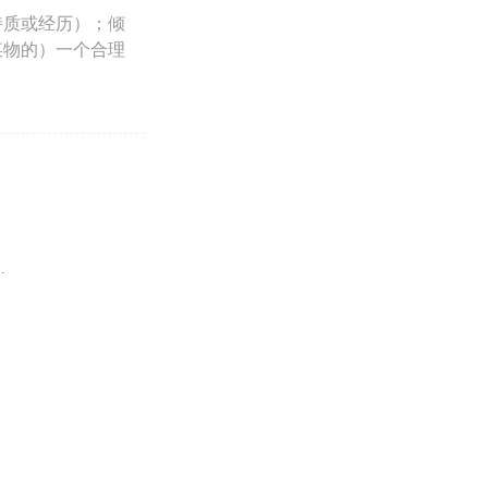
特质或经历）；倾
某物的）一个合理
.