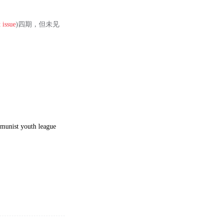
t issue
)四期，但未见
munist youth league