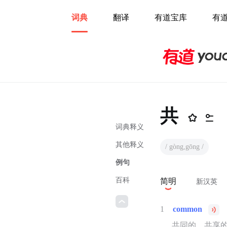
词典
翻译
有道宝库
有
共
词典释义
其他释义
/ gòng,gōng /
例句
百科
简明
新汉英
1
common
共同的，共享