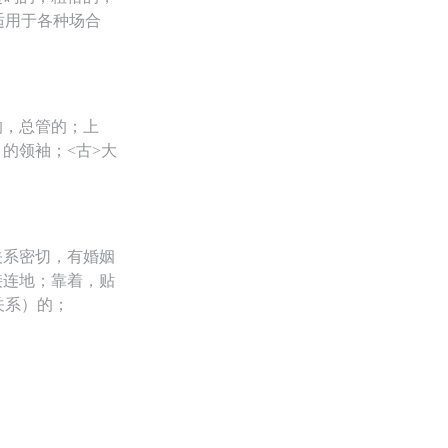
适用于各种场合
的，总管的；上
的领袖；<古>大
关系密切，有婚姻
接连地；靠着，贴
关系）的；