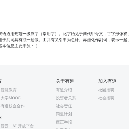
）是汉语通用规范一级汉字（常用字）。此字始见于商代甲骨文，古字形像双手
用于共同具有或一起做。由共有又引申为总计。再虚化作副词，表示一起
（基本信息主要来源： ）
育
关于有道
加入有道
道智慧教育
有道介绍
校园招聘
大学MOOC
投资者关系
社会招聘
易有道校企合作
社会责任
同道计划
业
廉正举报
智云 · AI 开放平台