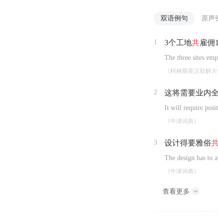
双语例句
原声
1
3个工地
共
雇佣1
The three sites em
《柯林斯英汉双解大
2
这将需要业内
It will require posi
《牛津词典》
3
设计得要雅俗
The design has to a
《牛津词典》
查看更多