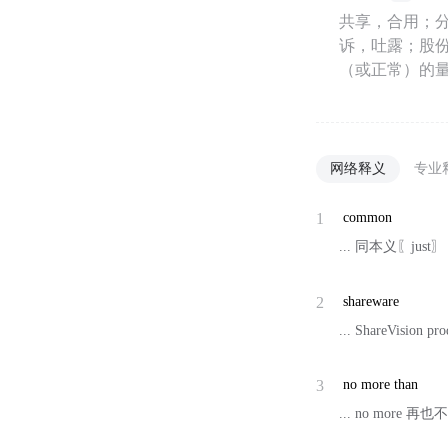
共享，合用；
诉，吐露；股
（或正常）的量
网络释义
专业
1
common
... 同本义〖just
2
shareware
... ShareVision
3
no more than
... no more 再也