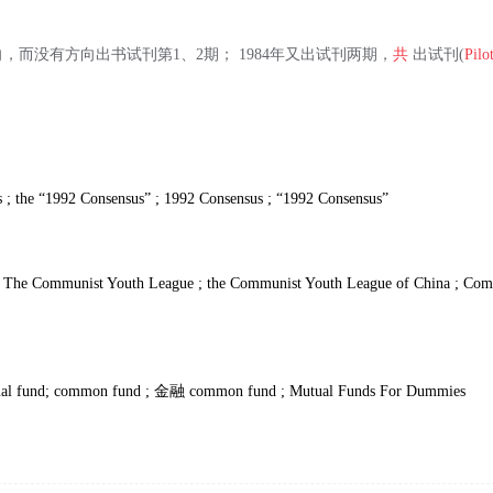
，而没有方向出书试刊第1、2期； 1984年又出试刊两期，
共
出试刊(
Pilo
 ; the “1992 Consensus” ; 1992 Consensus ; “1992 Consensus”
 The Communist Youth League ; the Communist Youth League of China ; Com
ual fund; common fund ;
金融
common fund ; Mutual Funds For Dummies