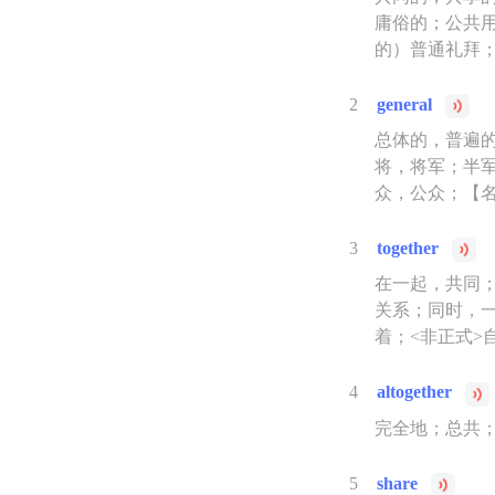
庸俗的；公共
的）普通礼拜
2
general
总体的，普遍
将，将军；半
众，公众；【名】
3
together
在一起，共同
关系；同时，
着；<非正式
4
altogether
完全地；总共
5
share