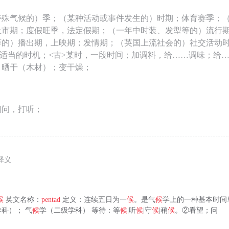
特殊气候的）季；（某种活动或事件发生的）时期；体育赛季；
上市期；度假旺季，法定假期；（一年中时装、发型等的）流行
的）播出期，上映期；发情期；（英国上流社会的）社交活动时节
；<古>适当的时机；<古>某时，一段时间；加调料，给……调味；给
，晒干（木材）；变干燥；
询问，打听；
释义
候
英文名称：
pentad
定义：连续五日为一
候
。是气
候
学上的一种基本时间
科）； 气
候
学（二级学科） 等待：等
候
|听
候
|守
候
|稍
候
。②看望；问