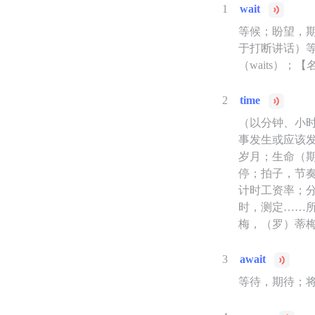
1
wait
等候；盼望，
于打断讲话）
（waits）；
2
time
（以分钟、小
事发生或应该
岁月；生命（期
停；拍子，节奏
计时工资率；
时，测定……所
梅，（罗）蒂
3
await
等待，期待；