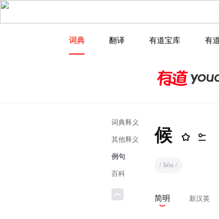
词典
翻译
有道宝库
有
词典释义
候
其他释义
例句
/ hòu /
百科
简明
新汉英