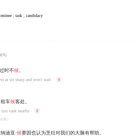
ominee ; task ; candidacy
例句
 过时不
候
。
es at six sharp and won't wait.
出租车
候
客处。
 taxi rank nearby.
词典》
纳迪亚·
候
赛因也认为烹饪对我们的大脑有帮助。