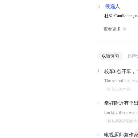
3
候选人
社科
Candidate ; n
查看更多
双语例句
原声
1
校车6点开车，
The school bus leav
《新英汉大辞典》
2
幸好附近有个
Luckily there was a
《柯林斯英汉双解大
3
电视厨师兼作家