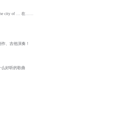
he city of … 在……
跨刀制作、吉他演奏！
有什么好听的歌曲