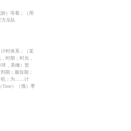
威胁）等着；（用
官方乐队
）计时体系；（某
代，时期；时光，
棒球，美橄）暂
间；刑期；服役期；
时机；为……计
Time）（俄）季