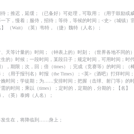
期待；推迟，延缓；（已备好）可处理，可取用；（用于鼓励或
等一下，慢着；服侍，招待；等待，等候的时间；<史>（城镇）
【名】 （Wait）（英）韦特，（捷）魏特（人名）；
时、天等计量的）时间；（钟表上的）时刻；（世界各地不同的
发生的）时候；一段时间，某段日子；规定时间，可用时间；时
），期限；次，回；倍（times）；完成（竞赛等）的时间；（
；（用于报刊名）时报（the Times）；<英>（酒吧）打烊时
分娩时间；学徒期；为……安排时间；把握（击球、射门等）的
需的时间；乘以（times）；定时的，定期的，分期的；【名】 （
梅，（英）泰姆（人名）；
将发生在，将降临到……身上；