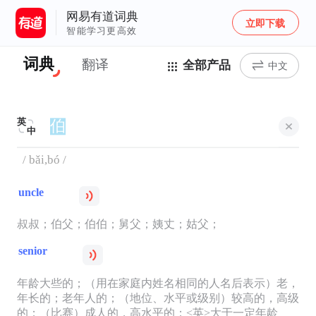
网易有道词典
立即下载
智能学习更高效
词典
翻译
全部产品
中文
英
中
/ bǎi,bó /
uncle
叔叔；伯父；伯伯；舅父；姨丈；姑父；
senior
年龄大些的；（用在家庭内姓名相同的人名后表示）老，
年长的；老年人的；（地位、水平或级别）较高的，高级
的；（比赛）成人的，高水平的；<英>大于一定年龄