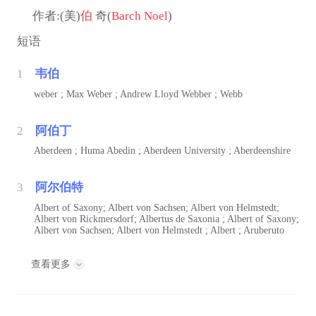
作者:(美)
伯
奇(
Barch Noel
)
短语
1
韦伯
weber ; Max Weber ; Andrew Lloyd Webber ; Webb
2
阿伯丁
Aberdeen ; Huma Abedin ; Aberdeen University ; Aberdeenshire
3
阿尔伯特
Albert of Saxony; Albert von Sachsen; Albert von Helmstedt;
Albert von Rickmersdorf; Albertus de Saxonia ; Albert of Saxony;
Albert von Sachsen; Albert von Helmstedt ; Albert ; Aruberuto
查看更多