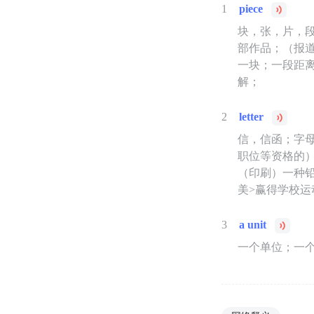
1
piece
块，张，片，
部作品；（报
一块；一段距离
解；
2
letter
信，信函；字母
职位等资格的）首
（印刷）一种铅
美>赢得学校运
3
a unit
一个单位；一