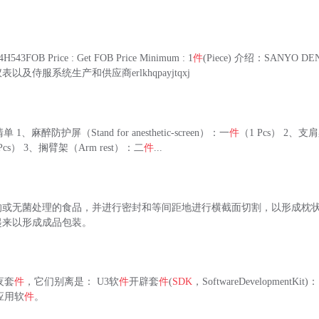
3FOB Price : Get FOB Price Minimum : 1
件
(Piece) 介绍：SANYO
及侍服系统生产和供应商erlkhqpayjtqxj
 1、麻醉防护屏（Stand for anesthetic-screen）：一
件
（1 Pcs） 2、支肩
Pcs） 3、搁臂架（Arm rest）：二
件
...
的或无菌处理的食品，并进行密封和等间距地进行横截面切割，以形成枕
起来以形成成品包装。
夜套
件
，它们别离是： U3软
件
开辟套
件
(
SDK
，SoftwareDevelopmentKit
应用软
件
。