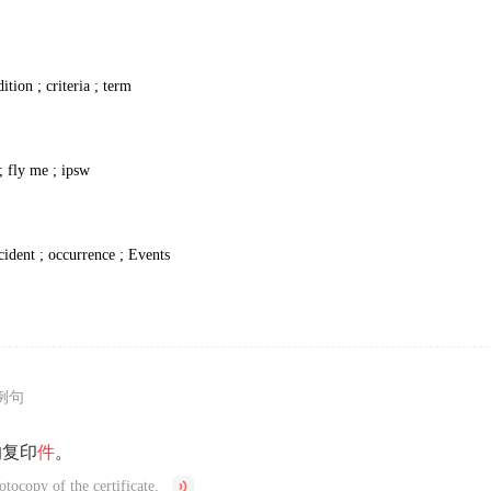
ition ; criteria ; term
; fly me ; ipsw
ncident ; occurrence ; Events
例句
的复印
件
。
tocopy of the certificate.