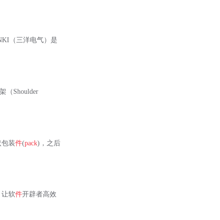
 DENKI（三洋电气）是
架（Shoulder
状包装
件
(
pack
)，之后
)： 让软
件
开辟者高效