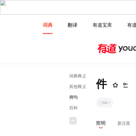
词典
翻译
有道宝库
有
词典释义
件
其他释义
例句
/ jiàn /
百科
简明
新汉英