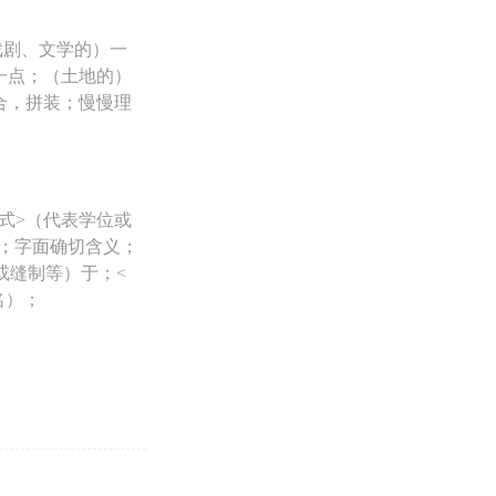
戏剧、文学的）一
一点；（土地的）
合，拼装；慢慢理
式>（代表学位或
s）；字面确切含义；
或缝制等）于；<
名）；