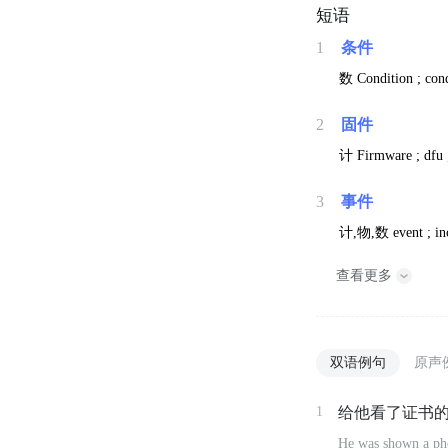
短语
1
条件
数
Condition ; cond
2
固件
计
Firmware ; dfu 
3
事件
计,物,数
event ; i
查看更多
双语例句
原声
1
给他看了证书
He was shown a pho