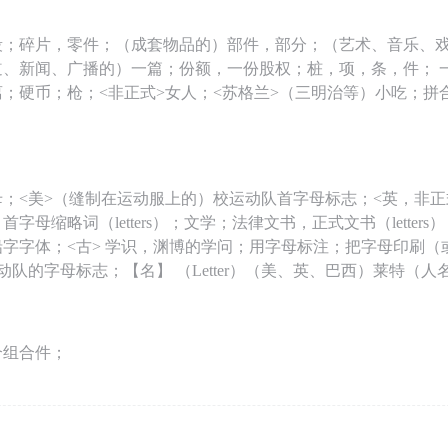
段；碎片，零件；（成套物品的）部件，部分；（艺术、音乐、
道、新闻、广播的）一篇；份额，一份股权；桩，项，条，件； 
；硬币；枪；<非正式>女人；<苏格兰>（三明治等）小吃；拼
；<美>（缝制在运动服上的）校运动队首字母标志；<英，非正
字母缩略词（letters）；文学；法律文书，正式文书（letter
字字体；<古> 学识，渊博的学问；用字母标注；把字母印刷（
动队的字母标志；【名】 （Letter）（美、英、巴西）莱特（人
个组合件；