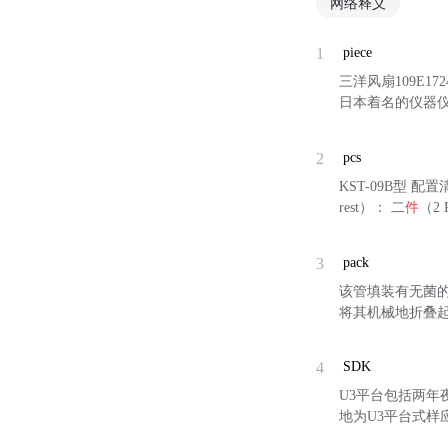
网络释义
1
piece
三洋风扇109E1724H54
日本着名的仪器仪表以
2
pcs
KST-09B型 配置清单
rest）： 二
件
（2 
3
pack
该管填装有无菌
将其机械地折叠
4
SDK
U3平台包括两年
地为U3平台式样