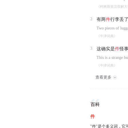
《柯林斯英汉双解大
2
有两
件
行李丢
Two pieces of lugg
《牛津词典》
3
这确实是
件
怪
This is a strange b
《牛津词典》
查看更多
百科
件
"件"是个多义词，它