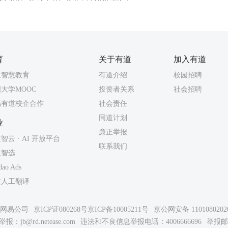
育
关于有道
加入有道
道智慧教育
有道介绍
校园招聘
大学MOOC
投资者关系
社会招聘
易有道校企合作
社会责任
同道计划
业
廉正举报
智云 · AI 开放平台
联系我们
道智选
dao Ads
道人工翻译
26网易公司
京ICP证080268号
京ICP备10005211号
京公网安备 1101080202
举报：
jb@rd.netease.com
违法和不良信息举报电话：4006666696
举报邮箱