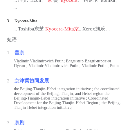
... 理光_ricoh、
京
瓷_
kyocera
、 柯尼卡_konika、
...
3
Kyocera-Mita
... Toshiba东芝
Kyocera-Mita
京
.. Xerox施乐 ...
短语
1
普京
Vladimir Vladimirovich Putin; Влади́мир Влади́мирович
Пу́тин ; Vladimir Vladimirovich Putin ; Vladimir Putin ; Putin
2
京津冀协同发展
the Beijing-Tianjin-Hebei integration initiative ; the coordinated
development of the Beijing; Tianjin; and Hebei region the
Beijing-Tianjin-Hebei integration initiative ; Coordinated
Development for the Beijing-Tianjin-Hebei Region ; the Beijing-
Tianjin-Hebei integration initiative,
3
京剧