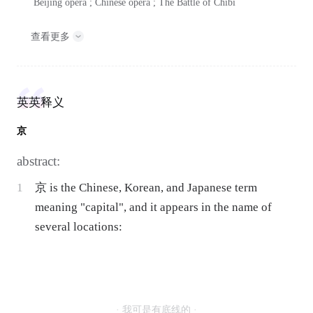
Beijing opera ; Chinese opera ; The Battle of Chibi
查看更多
英英释义
京
abstract:
1
京 is the Chinese, Korean, and Japanese term
meaning "capital", and it appears in the name of
several locations:
· 我可是有底线的 ·