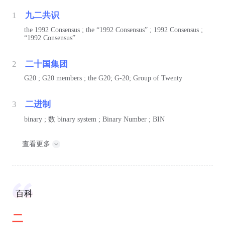
1
九二共识
the 1992 Consensus ; the “1992 Consensus” ; 1992 Consensus ;
“1992 Consensus”
2
二十国集团
G20 ; G20 members ; the G20; G-20; Group of Twenty
3
二进制
binary ;
数
binary system ; Binary Number ; BIN
查看更多
百科
二