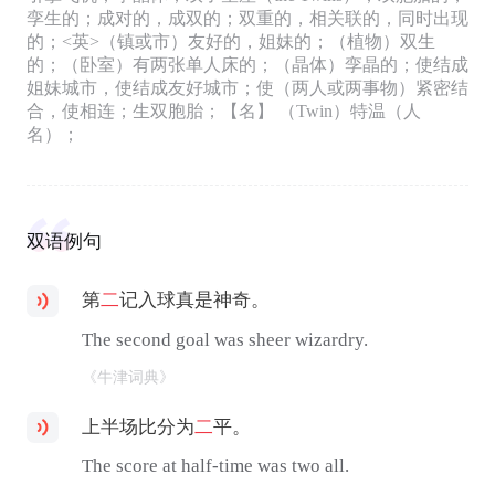
孪生的；成对的，成双的；双重的，相关联的，同时出现
的；<英>（镇或市）友好的，姐妹的；（植物）双生
的；（卧室）有两张单人床的；（晶体）孪晶的；使结成
姐妹城市，使结成友好城市；使（两人或两事物）紧密结
合，使相连；生双胞胎；【名】 （Twin）特温（人
名）；
双语例句
第
二
记入球真是神奇。
The second goal was sheer wizardry.
《牛津词典》
上半场比分为
二
平。
The score at half-time was two all.